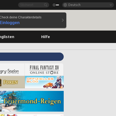
Deutsch
Check deine Charakterdetails
Einloggen
nglisten
Hilfe