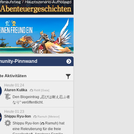
unity-Pinnwand
e Aktivitäten
Heute 01:24
Aluren Kulika
Ridill [Gaia]
Den Blogeintrag „忍びは耐え忍ぶ者
なり“ veröffentlicht.
Heute 01:23
Shippu Ryu-lion
Ramuh [Meteor]
Shippu Ryu-lion (
Ramuh) hat
eine Rekrutierung für die freie