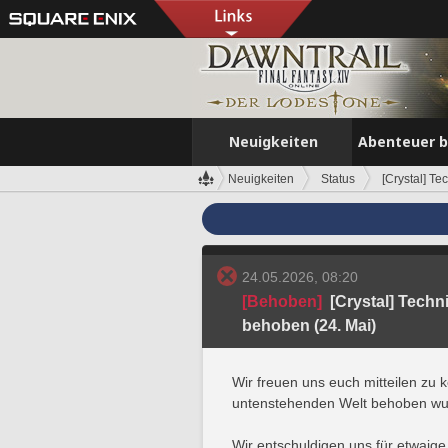
Neuigkeiten
Abenteuer 
Neuigkeiten
Status
[Crystal] T
24.05.2026, 08:20
[Behoben]
[Crystal] Techn
behoben (24. Mai)
Wir freuen uns euch mitteilen zu 
untenstehenden Welt behoben wu
Wir entschuldigen uns für etwaig