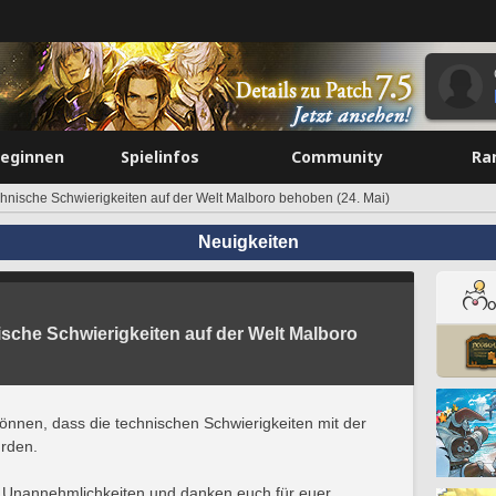
beginnen
Spielinfos
Community
Ra
echnische Schwierigkeiten auf der Welt Malboro behoben (24. Mai)
Neuigkeiten
ische Schwierigkeiten auf der Welt Malboro
können, dass die technischen Schwierigkeiten mit der
rden.
e Unannehmlichkeiten und danken euch für euer