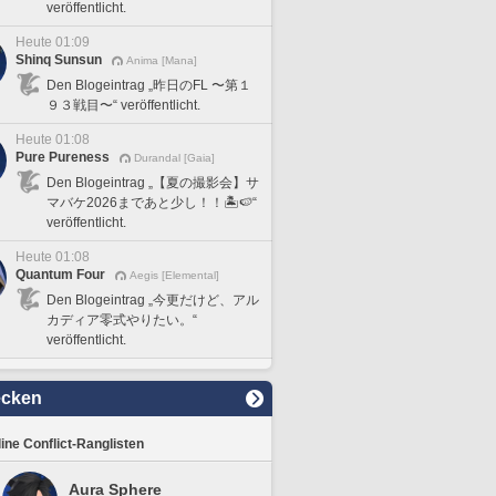
veröffentlicht.
Heute 01:09
Shinq Sunsun
Anima [Mana]
Den Blogeintrag „昨日のFL 〜第１
９３戦目〜“ veröffentlicht.
Heute 01:08
Pure Pureness
Durandal [Gaia]
Den Blogeintrag „【夏の撮影会】サ
マバケ2026まであと少し！！🏝️🍉“
veröffentlicht.
Heute 01:08
Quantum Four
Aegis [Elemental]
Den Blogeintrag „今更だけど、アル
カディア零式やりたい。“
veröffentlicht.
ecken
line Conflict-Ranglisten
Aura Sphere