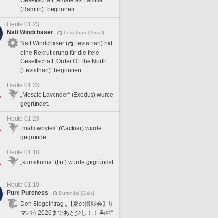
Gesellschaft „Amateras Familia
(Ramuh)“ begonnen.
Heute 01:23
Natt Windchaser
Leviathan [Primal]
Natt Windchaser (
Leviathan) hat
eine Rekrutierung für die freie
Gesellschaft „Order Of The North
(Leviathan)“ begonnen.
Heute 01:23
„Mosaic Lavender“ (Exodus) wurde
gegründet.
Heute 01:23
„mallowbytes“ (Cactuar) wurde
gegründet.
Heute 01:18
„kumakuma“ (Ifrit) wurde gegründet.
Heute 01:10
Pure Pureness
Durandal [Gaia]
Den Blogeintrag „【夏の撮影会】サ
マバケ2026まであと少し！！🏝️🍉“