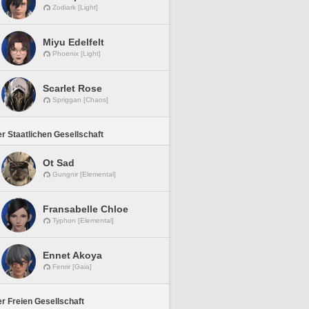
Zodiark [Light]
Miyu Edelfelt
Phoenix [Light]
Scarlet Rose
Spriggan [Chaos]
r Staatlichen Gesellschaft
Ot Sad
Gungnir [Elemental]
Fransabelle Chloe
Typhon [Elemental]
Ennet Akoya
Fenrir [Gaia]
r Freien Gesellschaft