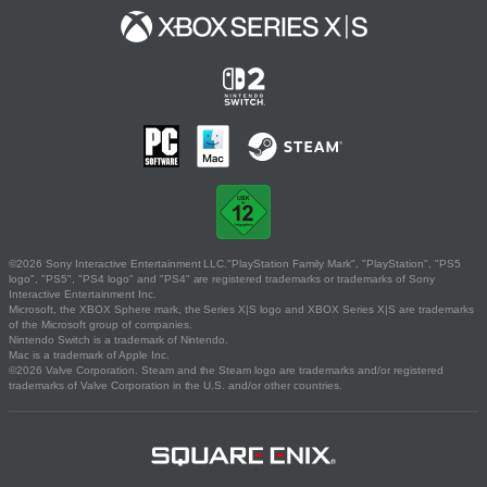
©2026 Sony Interactive Entertainment LLC."PlayStation Family Mark", "PlayStation", "PS5
logo", "PS5", "PS4 logo" and "PS4" are registered trademarks or trademarks of Sony
Interactive Entertainment Inc.
Microsoft, the XBOX Sphere mark, the Series X|S logo and XBOX Series X|S are trademarks
of the Microsoft group of companies.
Nintendo Switch is a trademark of Nintendo.
Mac is a trademark of Apple Inc.
©2026 Valve Corporation. Steam and the Steam logo are trademarks and/or registered
trademarks of Valve Corporation in the U.S. and/or other countries.