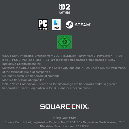
©2026 Sony Interactive Entertainment LLC."PlayStation Family Mark", "PlayStation", "PS5
logo", "PS5", "PS4 logo" and "PS4" are registered trademarks or trademarks of Sony
Interactive Entertainment Inc.
Microsoft, the XBOX Sphere mark, the Series X|S logo and XBOX Series X|S are trademarks
of the Microsoft group of companies.
Nintendo Switch is a trademark of Nintendo.
Mac is a trademark of Apple Inc.
©2026 Valve Corporation. Steam and the Steam logo are trademarks and/or registered
trademarks of Valve Corporation in the U.S. and/or other countries.
© SQUARE ENIX
Square Enix Limited, registriert in England No. 01804186 - Registrierte Niederlassung: 240
Blackfriars Road, London, SE1 8NW.