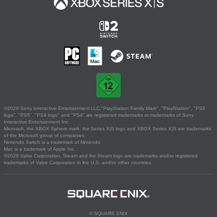
©2026 Sony Interactive Entertainment LLC."PlayStation Family Mark", "PlayStation", "PS5
logo", "PS5", "PS4 logo" and "PS4" are registered trademarks or trademarks of Sony
Interactive Entertainment Inc.
Microsoft, the XBOX Sphere mark, the Series X|S logo and XBOX Series X|S are trademarks
of the Microsoft group of companies.
Nintendo Switch is a trademark of Nintendo.
Mac is a trademark of Apple Inc.
©2026 Valve Corporation. Steam and the Steam logo are trademarks and/or registered
trademarks of Valve Corporation in the U.S. and/or other countries.
© SQUARE ENIX