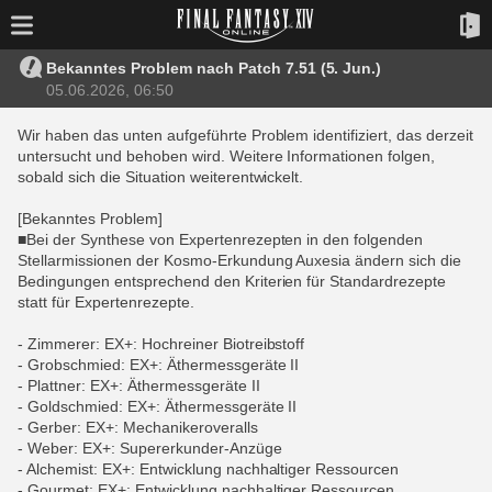
Bekanntes Problem nach Patch 7.51 (5. Jun.)
05.06.2026, 06:50
Wir haben das unten aufgeführte Problem identifiziert, das derzeit
untersucht und behoben wird. Weitere Informationen folgen,
sobald sich die Situation weiterentwickelt.
[Bekanntes Problem]
■Bei der Synthese von Expertenrezepten in den folgenden
Stellarmissionen der Kosmo-Erkundung Auxesia ändern sich die
Bedingungen entsprechend den Kriterien für Standardrezepte
statt für Expertenrezepte.
- Zimmerer: EX+: Hochreiner Biotreibstoff
- Grobschmied: EX+: Äthermessgeräte II
- Plattner: EX+: Äthermessgeräte II
- Goldschmied: EX+: Äthermessgeräte II
- Gerber: EX+: Mechanikeroveralls
- Weber: EX+: Supererkunder-Anzüge
- Alchemist: EX+: Entwicklung nachhaltiger Ressourcen
- Gourmet: EX+: Entwicklung nachhaltiger Ressourcen