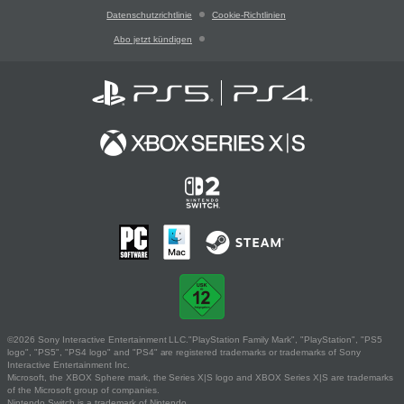
Datenschutzrichtlinie
Cookie-Richtlinien
Abo jetzt kündigen
©2026 Sony Interactive Entertainment LLC."PlayStation Family Mark", "PlayStation", "PS5
logo", "PS5", "PS4 logo" and "PS4" are registered trademarks or trademarks of Sony
Interactive Entertainment Inc.
Microsoft, the XBOX Sphere mark, the Series X|S logo and XBOX Series X|S are trademarks
of the Microsoft group of companies.
Nintendo Switch is a trademark of Nintendo.