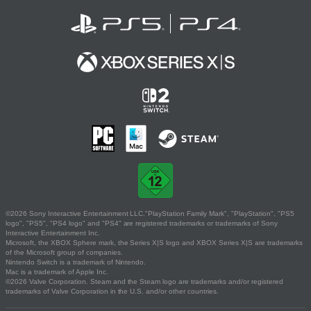
©2026 Sony Interactive Entertainment LLC."PlayStation Family Mark", "PlayStation", "PS5
logo", "PS5", "PS4 logo" and "PS4" are registered trademarks or trademarks of Sony
Interactive Entertainment Inc.
Microsoft, the XBOX Sphere mark, the Series X|S logo and XBOX Series X|S are trademarks
of the Microsoft group of companies.
Nintendo Switch is a trademark of Nintendo.
Mac is a trademark of Apple Inc.
©2026 Valve Corporation. Steam and the Steam logo are trademarks and/or registered
trademarks of Valve Corporation in the U.S. and/or other countries.