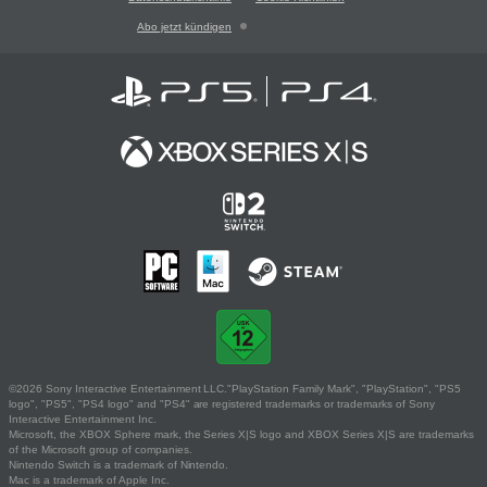
Abo jetzt kündigen
©2026 Sony Interactive Entertainment LLC."PlayStation Family Mark", "PlayStation", "PS5
logo", "PS5", "PS4 logo" and "PS4" are registered trademarks or trademarks of Sony
Interactive Entertainment Inc.
Microsoft, the XBOX Sphere mark, the Series X|S logo and XBOX Series X|S are trademarks
of the Microsoft group of companies.
Nintendo Switch is a trademark of Nintendo.
Mac is a trademark of Apple Inc.