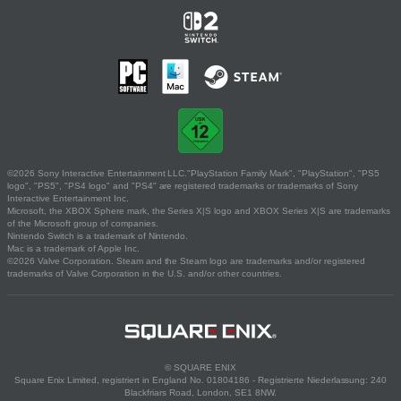
©2026 Sony Interactive Entertainment LLC."PlayStation Family Mark", "PlayStation", "PS5
logo", "PS5", "PS4 logo" and "PS4" are registered trademarks or trademarks of Sony
Interactive Entertainment Inc.
Microsoft, the XBOX Sphere mark, the Series X|S logo and XBOX Series X|S are trademarks
of the Microsoft group of companies.
Nintendo Switch is a trademark of Nintendo.
Mac is a trademark of Apple Inc.
©2026 Valve Corporation. Steam and the Steam logo are trademarks and/or registered
trademarks of Valve Corporation in the U.S. and/or other countries.
© SQUARE ENIX
Square Enix Limited, registriert in England No. 01804186 - Registrierte Niederlassung: 240
Blackfriars Road, London, SE1 8NW.