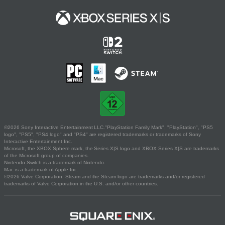
©2026 Sony Interactive Entertainment LLC."PlayStation Family Mark", "PlayStation", "PS5
logo", "PS5", "PS4 logo" and "PS4" are registered trademarks or trademarks of Sony
Interactive Entertainment Inc.
Microsoft, the XBOX Sphere mark, the Series X|S logo and XBOX Series X|S are trademarks
of the Microsoft group of companies.
Nintendo Switch is a trademark of Nintendo.
Mac is a trademark of Apple Inc.
©2026 Valve Corporation. Steam and the Steam logo are trademarks and/or registered
trademarks of Valve Corporation in the U.S. and/or other countries.