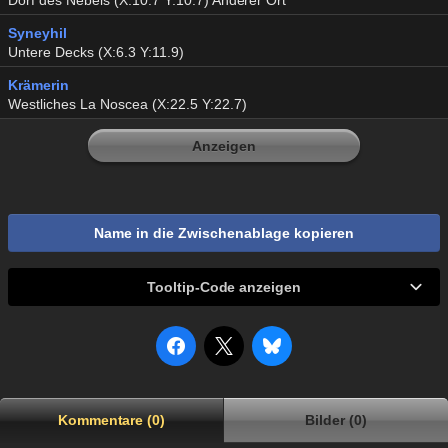
Dorf des Nebels (X:10.7 Y:10.7) Anderer Ort
Syneyhil
Untere Decks (X:6.3 Y:11.9)
Krämerin
Westliches La Noscea (X:22.5 Y:22.7)
Anzeigen
Name in die Zwischenablage kopieren
Tooltip-Code anzeigen
Kommentare (0)
Bilder (0)