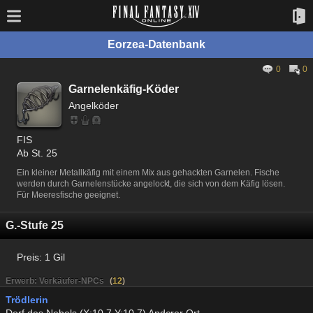
Eorzea-Datenbank
0
0
Garnelenkäfig-Köder
Angelköder
FIS
Ab St. 25
Ein kleiner Metallkäfig mit einem Mix aus gehackten Garnelen. Fische
werden durch Garnelenstücke angelockt, die sich von dem Käfig lösen.
Für Meeresfische geeignet.
G.-Stufe 25
Preis:
1 Gil
Erwerb: Verkäufer-NPCs
(
12
)
Trödlerin