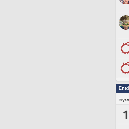
Ent
Crysta
1