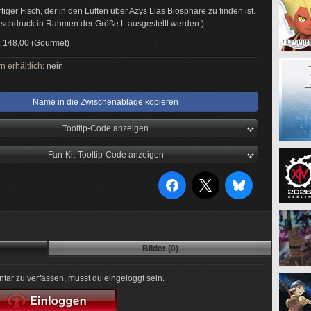
tiger Fisch, der in den Lüften über Azys Llas Biosphäre zu finden ist.
ischdruck in Rahmen der Größe L ausgestellt werden.)
:
148,00 (Gourmet)
n erhältlich:
nein
Name in die Zwischenablage kopieren
Tooltip-Code anzeigen
Fan-Kit-Tooltip-Code anzeigen
Bilder (0)
r zu verfassen, musst du eingeloggt sein.