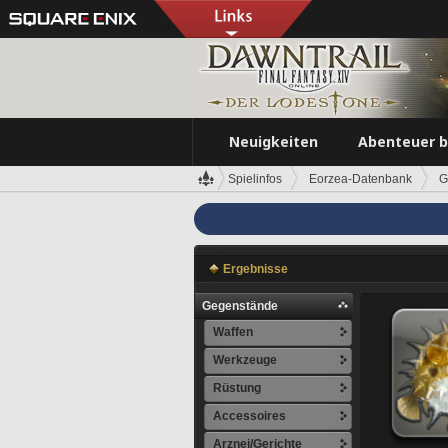
Neuigkeiten
Abenteuer 
Spielinfos
Eorzea-Datenbank
G
Ergebnisse
Gegenstände
Waffen
Werkzeuge
Rüstung
Accessoires
Arznei/Gerichte