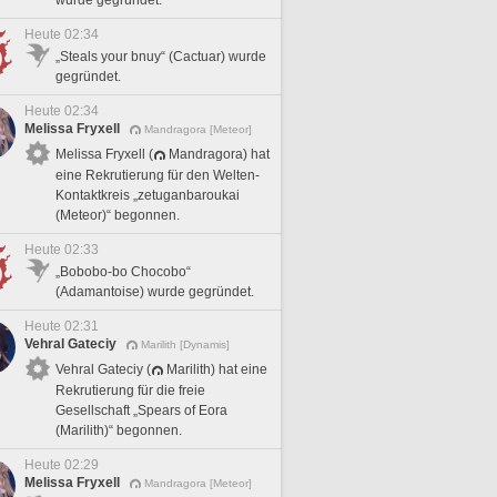
wurde gegründet.
Heute 02:34
„Steals your bnuy“ (Cactuar) wurde
gegründet.
Heute 02:34
Melissa Fryxell
Mandragora [Meteor]
Melissa Fryxell (
Mandragora) hat
eine Rekrutierung für den Welten-
Kontaktkreis „zetuganbaroukai
(Meteor)“ begonnen.
Heute 02:33
„Bobobo-bo Chocobo“
(Adamantoise) wurde gegründet.
Heute 02:31
Vehral Gateciy
Marilith [Dynamis]
Vehral Gateciy (
Marilith) hat eine
Rekrutierung für die freie
Gesellschaft „Spears of Eora
(Marilith)“ begonnen.
Heute 02:29
Melissa Fryxell
Mandragora [Meteor]