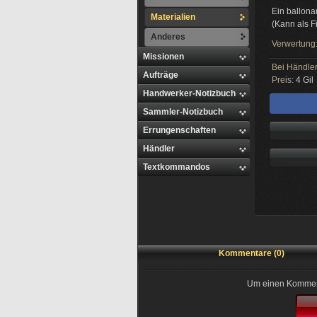
Ein ballonar
Materialien
(Kann als F
Anderes
Verwertung
Missionen
Bei Händler
Aufträge
Preis:
4 Gil
Handwerker-Notizbuch
Sammler-Notizbuch
Errungenschaften
Händler
Textkommandos
Kommentare (0)
Um einen Kommenta