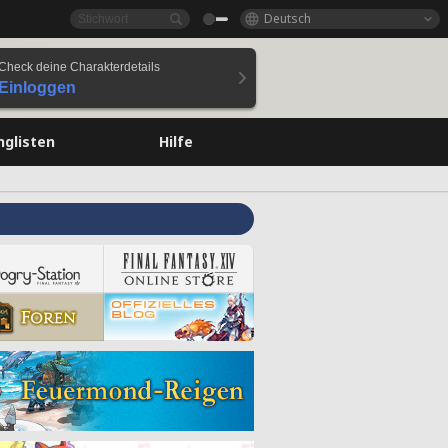
Deutsch
Check deine Charakterdetails
Einloggen
nglisten
Hilfe