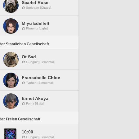
Scarlet Rose
Spriggan [Chaos]
Miyu Edelfelt
Phoenix [Light]
er Staatlichen Gesellschaft
Ot Sad
Gungnir [Elemental]
Fransabelle Chloe
Typhon [Elemental]
Ennet Akoya
Fenrir [Gaia]
er Freien Gesellschaft
10:00
Gungnir [Elemental]