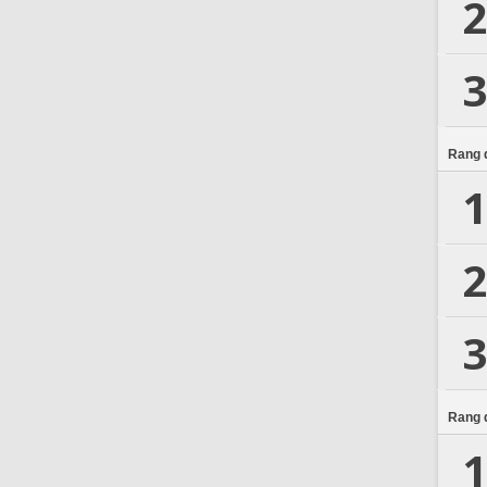
2
3
Rang d
1
2
3
Rang d
1