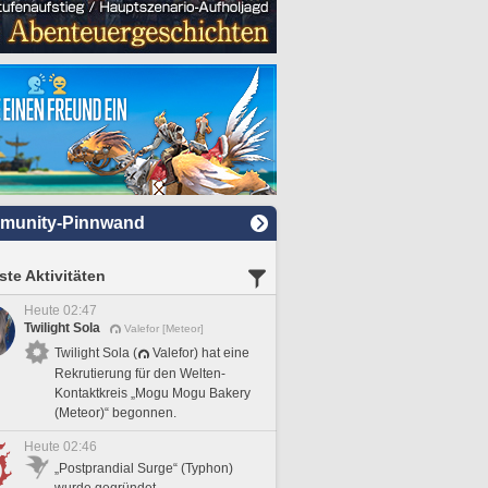
munity-Pinnwand
te Aktivitäten
Heute 02:47
Twilight Sola
Valefor [Meteor]
Twilight Sola (
Valefor) hat eine
Rekrutierung für den Welten-
Kontaktkreis „Mogu Mogu Bakery
(Meteor)“ begonnen.
Heute 02:46
„Postprandial Surge“ (Typhon)