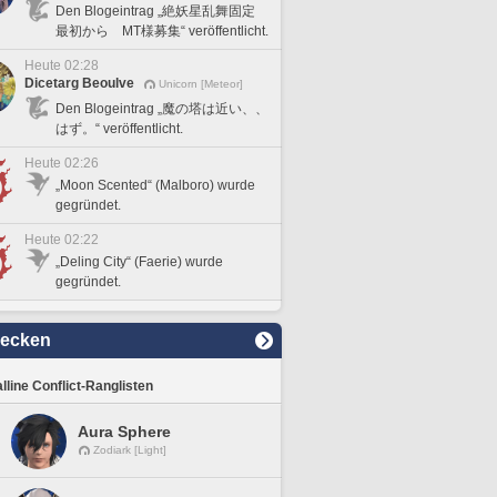
Den Blogeintrag „絶妖星乱舞固定
最初から MT様募集“ veröffentlicht.
Heute 02:28
Dicetarg Beoulve
Unicorn [Meteor]
Den Blogeintrag „魔の塔は近い、、
はず。“ veröffentlicht.
Heute 02:26
„Moon Scented“ (Malboro) wurde
gegründet.
Heute 02:22
„Deling City“ (Faerie) wurde
gegründet.
decken
lline Conflict-Ranglisten
Aura Sphere
Zodiark [Light]