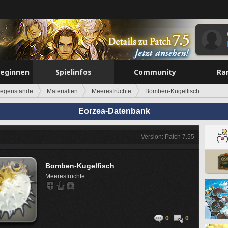
beginnen
Spielinfos
Community
Ra
egenstände
Materialien
Meeresfrüchte
Bomben-Kugelfisch
Eorzea-Datenbank
Version: Patch 7.55
Bomben-Kugelfisch
Meeresfrüchte
0
0