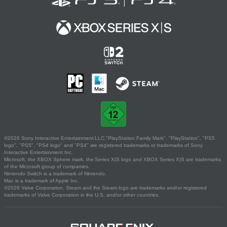
©2026 Sony Interactive Entertainment LLC."PlayStation Family Mark", "PlayStation", "PS5
logo", "PS5", "PS4 logo" and "PS4" are registered trademarks or trademarks of Sony
Interactive Entertainment Inc.
Microsoft, the XBOX Sphere mark, the Series X|S logo and XBOX Series X|S are trademarks
of the Microsoft group of companies.
Nintendo Switch is a trademark of Nintendo.
Mac is a trademark of Apple Inc.
©2026 Valve Corporation. Steam and the Steam logo are trademarks and/or registered
trademarks of Valve Corporation in the U.S. and/or other countries.