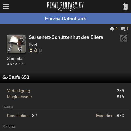
Eorzea-Datenbank
0
1
Sarsenett-Schützenhut des Eifers
Kopf
Sammler
Ab St. 94
G.-Stufe 650
Verteidigung
259
Magieabwehr
519
Bonus
Konstitution
+82
Expertise
+673
Materia