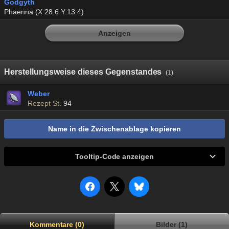
Godgyth
Phaenna (X:28.6 Y:13.4)
Anzeigen
Herstellungsweise dieses Gegenstandes
(
1
)
Weber
Rezept St.
94
Name in die Zwischenablage kopieren
Tooltip-Code anzeigen
Kommentare (0)
Bilder (1)