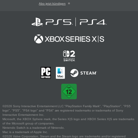
Abo jetzt kündigen
©2026 Sony Interactive Entertainment LLC."PlayStation Family Mark", "PlayStation", "PS5
logo", "PS5", "PS4 logo" and "PS4" are registered trademarks or trademarks of Sony
Interactive Entertainment Inc.
Microsoft, the XBOX Sphere mark, the Series X|S logo and XBOX Series X|S are trademarks
of the Microsoft group of companies.
Nintendo Switch is a trademark of Nintendo.
Mac is a trademark of Apple Inc.
©2026 Valve Corporation. Steam and the Steam logo are trademarks and/or registered