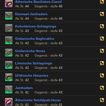
Ätherische Basilisken-Caesti
Ab St.
44
Gegenst.- stufe
46
Dzemael-Jamhadars
Ab St.
44
Gegenst.- stufe
46
Koboldeisen-Schlagringe
Ab St.
43
Gegenst.- stufe
43
Gridanische Baghnakhs
Ab St.
42
Gegenst.- stufe
43
Gridanische Horas
Ab St.
42
Gegenst.- stufe
43
Limsische Schlagringe
Ab St.
42
Gegenst.- stufe
43
Ul'dhische Himantes
Ab St.
42
Gegenst.- stufe
43
Jamhadars
Ab St.
41
Gegenst.- stufe
43
Ätherische Schildpatt-Horas
Ab St.
41
Gegenst.- stufe
41