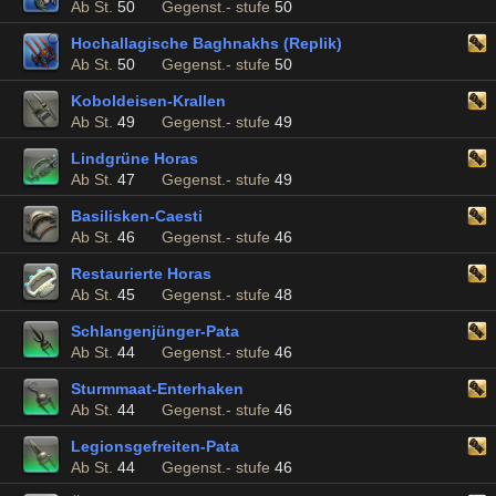
Ab St.
50
Gegenst.- stufe
50
Hochallagische Baghnakhs (Replik)
Ab St.
50
Gegenst.- stufe
50
Koboldeisen-Krallen
Ab St.
49
Gegenst.- stufe
49
Lindgrüne Horas
Ab St.
47
Gegenst.- stufe
49
Basilisken-Caesti
Ab St.
46
Gegenst.- stufe
46
Restaurierte Horas
Ab St.
45
Gegenst.- stufe
48
Schlangenjünger-Pata
Ab St.
44
Gegenst.- stufe
46
Sturmmaat-Enterhaken
Ab St.
44
Gegenst.- stufe
46
Legionsgefreiten-Pata
Ab St.
44
Gegenst.- stufe
46