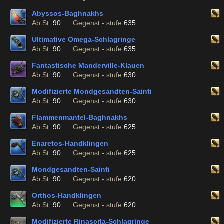
Abyssos-Baghnakhs
Ab St.
90
Gegenst.- stufe
635
Ultimative Omega-Schlagringe
Ab St.
90
Gegenst.- stufe
635
Fantastische Manderville-Klauen
Ab St.
90
Gegenst.- stufe
630
Modifizierte Mondgesandten-Sainti
Ab St.
90
Gegenst.- stufe
630
Flammenmantel-Baghnakhs
Ab St.
90
Gegenst.- stufe
625
Enaretos-Handklingen
Ab St.
90
Gegenst.- stufe
625
Mondgesandten-Sainti
Ab St.
90
Gegenst.- stufe
620
Orthos-Handklingen
Ab St.
90
Gegenst.- stufe
620
Modifizierte Rinascita-Schlagringe