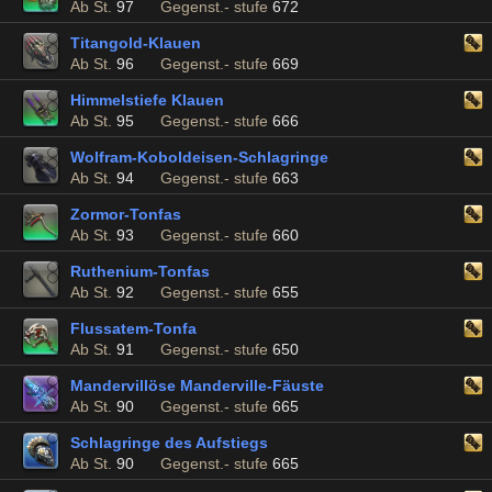
Ab St.
97
Gegenst.- stufe
672
Titangold-Klauen
Ab St.
96
Gegenst.- stufe
669
Himmelstiefe Klauen
Ab St.
95
Gegenst.- stufe
666
Wolfram-Koboldeisen-Schlagringe
Ab St.
94
Gegenst.- stufe
663
Zormor-Tonfas
Ab St.
93
Gegenst.- stufe
660
Ruthenium-Tonfas
Ab St.
92
Gegenst.- stufe
655
Flussatem-Tonfa
Ab St.
91
Gegenst.- stufe
650
Mandervillöse Manderville-Fäuste
Ab St.
90
Gegenst.- stufe
665
Schlagringe des Aufstiegs
Ab St.
90
Gegenst.- stufe
665