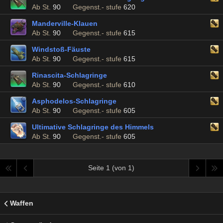
Ab St.
90
Gegenst.- stufe
620
Manderville-Klauen
Ab St.
90
Gegenst.- stufe
615
Windstoß-Fäuste
Ab St.
90
Gegenst.- stufe
615
Rinascita-Schlagringe
Ab St.
90
Gegenst.- stufe
610
Asphodelos-Schlagringe
Ab St.
90
Gegenst.- stufe
605
Ultimative Schlagringe des Himmels
Ab St.
90
Gegenst.- stufe
605
Seite 1 (von 1)
Waffen