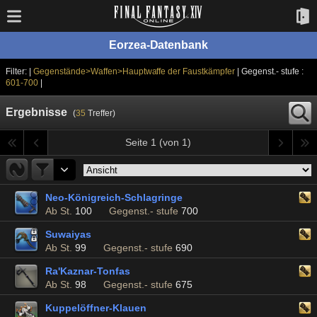
Eorzea-Datenbank
Filter: |
Gegenstände>Waffen>Hauptwaffe der Faustkämpfer
| Gegenst.- stufe :
601-700
|
Ergebnisse
(
35
Treffer)
Seite 1 (von 1)
Neo-Königreich-Schlagringe
Ab St.
100
Gegenst.- stufe
700
Suwaiyas
Ab St.
99
Gegenst.- stufe
690
Ra'Kaznar-Tonfas
Ab St.
98
Gegenst.- stufe
675
Kuppelöffner-Klauen