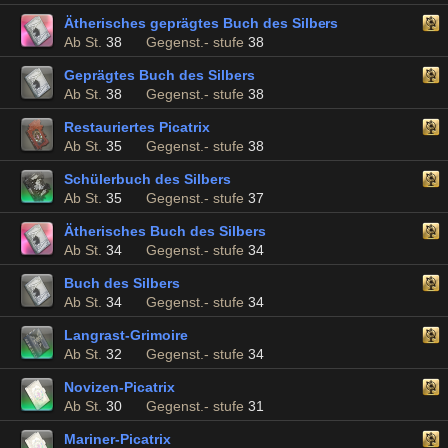
Ätherisches geprägtes Buch des Silbers
Ab St.
38
Gegenst.- stufe
38
Geprägtes Buch des Silbers
Ab St.
38
Gegenst.- stufe
38
Restauriertes Picatrix
Ab St.
35
Gegenst.- stufe
38
Schülerbuch des Silbers
Ab St.
35
Gegenst.- stufe
37
Ätherisches Buch des Silbers
Ab St.
34
Gegenst.- stufe
34
Buch des Silbers
Ab St.
34
Gegenst.- stufe
34
Langrast-Grimoire
Ab St.
32
Gegenst.- stufe
34
Novizen-Picatrix
Ab St.
30
Gegenst.- stufe
31
Mariner-Picatrix