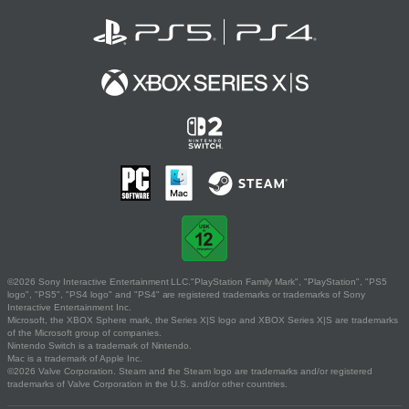
©2026 Sony Interactive Entertainment LLC."PlayStation Family Mark", "PlayStation", "PS5
logo", "PS5", "PS4 logo" and "PS4" are registered trademarks or trademarks of Sony
Interactive Entertainment Inc.
Microsoft, the XBOX Sphere mark, the Series X|S logo and XBOX Series X|S are trademarks
of the Microsoft group of companies.
Nintendo Switch is a trademark of Nintendo.
Mac is a trademark of Apple Inc.
©2026 Valve Corporation. Steam and the Steam logo are trademarks and/or registered
trademarks of Valve Corporation in the U.S. and/or other countries.