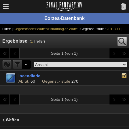
Eorzea-Datenbank
Filter: |
Gegenstände>Waffen>Blaumagier-Waffe
| Gegenst.- stufe :
201-300
|
Ergebnisse
(
1
Treffer)
Seite 1 (von 1)
Incendiario
Ab St.
60
Gegenst.- stufe
270
Seite 1 (von 1)
Waffen