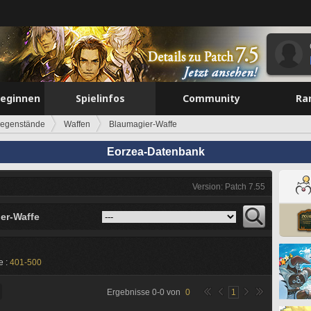
beginnen
Spielinfos
Community
Ra
egenstände
Waffen
Blaumagier-Waffe
Eorzea-Datenbank
Version: Patch 7.55
er-Waffe
e :
401-500
Ergebnisse
0
-
0
von
0
1