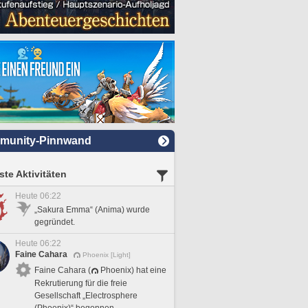
munity-Pinnwand
te Aktivitäten
Heute 06:22
„Sakura Emma“ (Anima) wurde
gegründet.
Heute 06:22
Faine Cahara
Phoenix [Light]
Faine Cahara (
Phoenix) hat eine
Rekrutierung für die freie
Gesellschaft „Electrosphere
(Phoenix)“ begonnen.