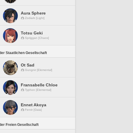
Aura Sphere
Zodiark [Light]
Totsu Geki
Spriggan [Chaos]
er Staatlichen Gesellschaft
Ot Sad
Gungnir [Elemental]
Fransabelle Chloe
Typhon [Elemental]
Ennet Akoya
Fenrir [Gaia]
er Freien Gesellschaft