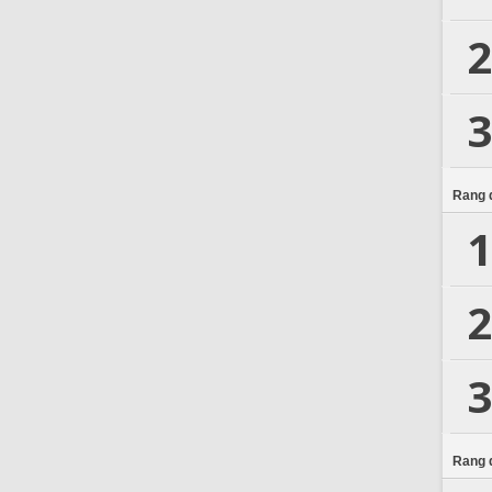
2
3
Rang d
1
2
3
Rang d