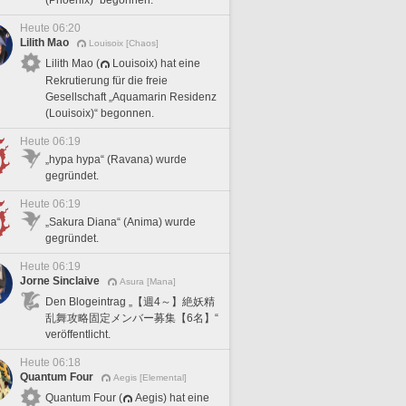
Heute 06:20
Lilith Mao
Louisoix [Chaos]
Lilith Mao (
Louisoix) hat eine
Rekrutierung für die freie
Gesellschaft „Aquamarin Residenz
(Louisoix)“ begonnen.
Heute 06:19
„hypa hypa“ (Ravana) wurde
gegründet.
Heute 06:19
„Sakura Diana“ (Anima) wurde
gegründet.
Heute 06:19
Jorne Sinclaive
Asura [Mana]
Den Blogeintrag „【週4～】絶妖精
乱舞攻略固定メンバー募集【6名】“
veröffentlicht.
Heute 06:18
Quantum Four
Aegis [Elemental]
Quantum Four (
Aegis) hat eine