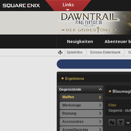
Neuigkeiten
Abenteuer 
Spielinfos
Eorzea-Datenbank
G
Ergebnisse
Gegenstände
Blaumagi
Waffen
Werkzeuge
Filter
Gegenst.- stuf
Rüstung
Accessoires
Arznei/Gerichte