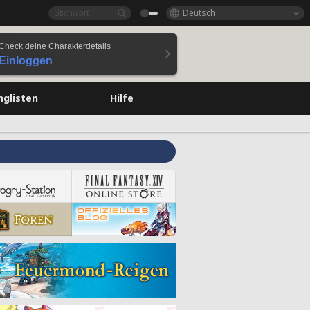
Deutsch
Check deine Charakterdetails
Einloggen
nglisten
Hilfe