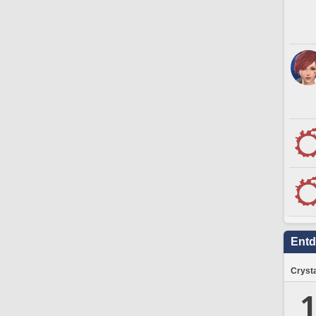
Ent
Crysta
1