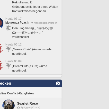
Rekrutierung für
Gründungsmitglieder eines Welten-
Kontaktkreises begonnen.
Heute 06:17
Momonga Peach
Mandragora [Meteor]
Den Blogeintrag „『英雄の小隊
(2)――輝きの渦中へ』“
veröffentlicht.
Heute 06:12
„Sakura Chris“ (Anima) wurde
gegründet.
Heute 06:09
„DreamOut“ (Asura) wurde
gegründet.
decken
lline Conflict-Ranglisten
Scarlet Rose
Spriggan [Chaos]