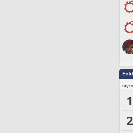
Ent
Crysta
1
2