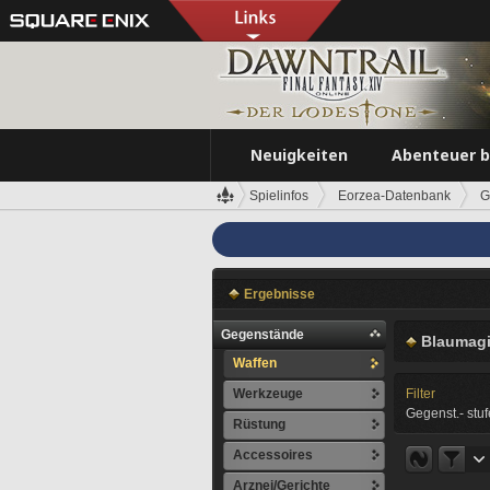
Neuigkeiten
Abenteuer 
Spielinfos
Eorzea-Datenbank
G
Ergebnisse
Gegenstände
Blaumagi
Waffen
Werkzeuge
Filter
Gegenst.- stuf
Rüstung
Accessoires
Arznei/Gerichte