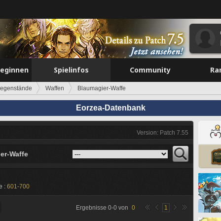
beginnen
Spielinfos
Community
Ra
egenstände
Waffen
Blaumagier-Waffe
Eorzea-Datenbank
Version: Patch 7.55
er-Waffe
e :
601-700
Ergebnisse
0
-
0
von
0
1