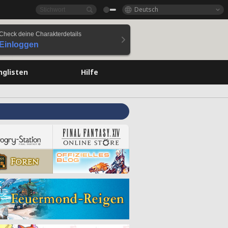
Deutsch
Check deine Charakterdetails
Einloggen
nglisten
Hilfe