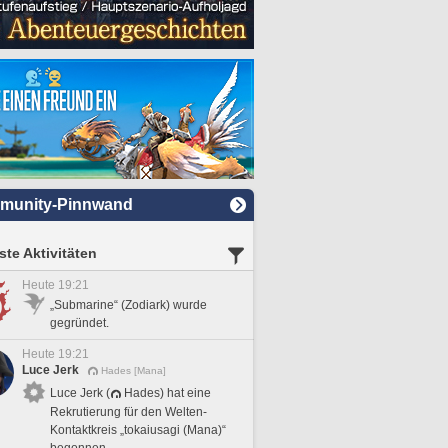
munity-Pinnwand
te Aktivitäten
Heute 19:21
„Submarine“ (Zodiark) wurde
gegründet.
Heute 19:21
Luce Jerk
Hades [Mana]
Luce Jerk (
Hades) hat eine
Rekrutierung für den Welten-
Kontaktkreis „tokaiusagi (Mana)“
begonnen.