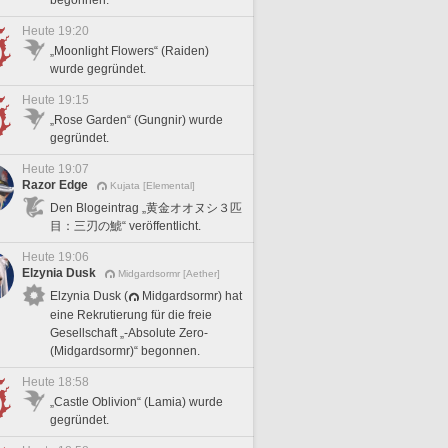
Heute 19:20
„Moonlight Flowers“ (Raiden)
wurde gegründet.
Heute 19:15
„Rose Garden“ (Gungnir) wurde
gegründet.
Heute 19:07
Razor Edge
Kujata [Elemental]
Den Blogeintrag „黄金オオヌシ３匹
目：三刃の鯱“ veröffentlicht.
Heute 19:06
Elzynia Dusk
Midgardsormr [Aether]
Elzynia Dusk (
Midgardsormr) hat
eine Rekrutierung für die freie
Gesellschaft „-Absolute Zero-
(Midgardsormr)“ begonnen.
Heute 18:58
„Castle Oblivion“ (Lamia) wurde
gegründet.