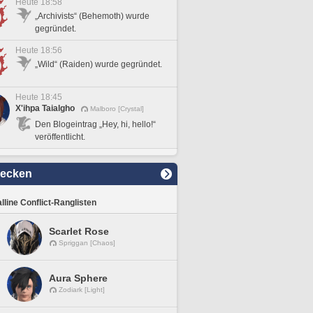
Heute 18:58
„Archivists“ (Behemoth) wurde
gegründet.
Heute 18:56
„Wild“ (Raiden) wurde gegründet.
Heute 18:45
X'ihpa Taialgho
Malboro [Crystal]
Den Blogeintrag „Hey, hi, hello!“
veröffentlicht.
decken
lline Conflict-Ranglisten
Scarlet Rose
Spriggan [Chaos]
Aura Sphere
Zodiark [Light]