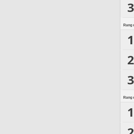
3
Rang d
1
2
3
Rang d
1
2