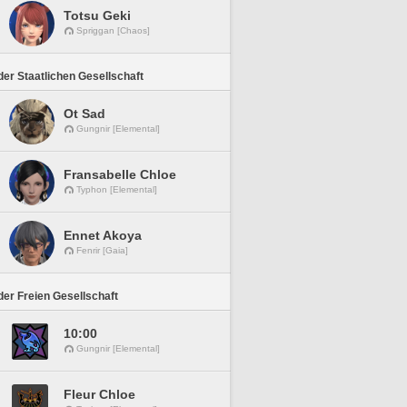
Totsu Geki
Spriggan [Chaos]
er Staatlichen Gesellschaft
Ot Sad
Gungnir [Elemental]
Fransabelle Chloe
Typhon [Elemental]
Ennet Akoya
Fenrir [Gaia]
er Freien Gesellschaft
10:00
Gungnir [Elemental]
Fleur Chloe