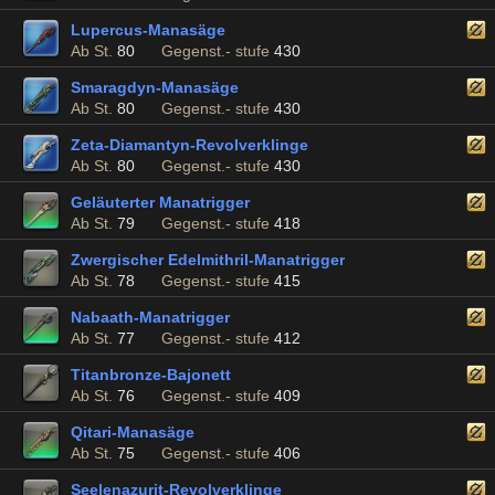
Lupercus-Manasäge
Ab St.
80
Gegenst.- stufe
430
Smaragdyn-Manasäge
Ab St.
80
Gegenst.- stufe
430
Zeta-Diamantyn-Revolverklinge
Ab St.
80
Gegenst.- stufe
430
Geläuterter Manatrigger
Ab St.
79
Gegenst.- stufe
418
Zwergischer Edelmithril-Manatrigger
Ab St.
78
Gegenst.- stufe
415
Nabaath-Manatrigger
Ab St.
77
Gegenst.- stufe
412
Titanbronze-Bajonett
Ab St.
76
Gegenst.- stufe
409
Qitari-Manasäge
Ab St.
75
Gegenst.- stufe
406
Seelenazurit-Revolverklinge