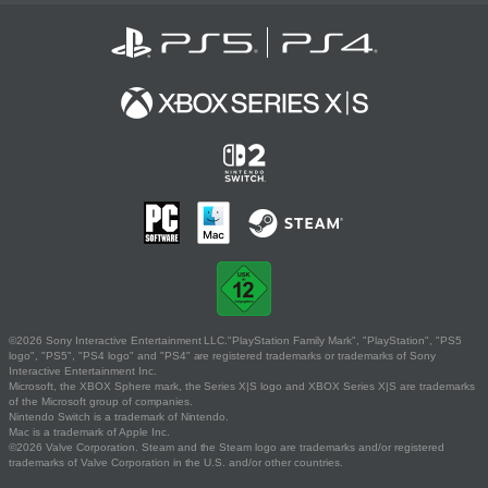
©2026 Sony Interactive Entertainment LLC."PlayStation Family Mark", "PlayStation", "PS5
logo", "PS5", "PS4 logo" and "PS4" are registered trademarks or trademarks of Sony
Interactive Entertainment Inc.
Microsoft, the XBOX Sphere mark, the Series X|S logo and XBOX Series X|S are trademarks
of the Microsoft group of companies.
Nintendo Switch is a trademark of Nintendo.
Mac is a trademark of Apple Inc.
©2026 Valve Corporation. Steam and the Steam logo are trademarks and/or registered
trademarks of Valve Corporation in the U.S. and/or other countries.