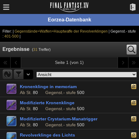
Eorzea-Datenbank
Filter: |
Gegenstände>Waffen>Hauptwaffe der Revolverklingen
| Gegenst.- stufe
:
401-500
|
Ergebnisse
(
31
Treffer)
Seite 1 (von 1)
Kronenklinge in memoriam
Ab St.
80
Gegenst.- stufe
500
Modifizierte Kronenklinge
Ab St.
80
Gegenst.- stufe
500
Modifizierter Crystarium-Manatrigger
Ab St.
80
Gegenst.- stufe
500
Revolverklinge des Lichts