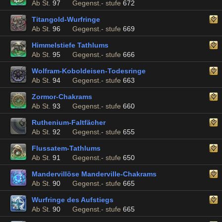
Ab St.
97
Gegenst.- stufe
672
Titangold-Wurfringe
Ab St.
96
Gegenst.- stufe
669
Himmelstiefe Tathlums
Ab St.
95
Gegenst.- stufe
666
Wolfram-Koboldeisen-Todesringe
Ab St.
94
Gegenst.- stufe
663
Zormor-Chakrams
Ab St.
93
Gegenst.- stufe
660
Ruthenium-Faltfächer
Ab St.
92
Gegenst.- stufe
655
Flussatem-Tathlums
Ab St.
91
Gegenst.- stufe
650
Mandervillöse Manderville-Chakrams
Ab St.
90
Gegenst.- stufe
665
Wurfringe des Aufstiegs
Ab St.
90
Gegenst.- stufe
665