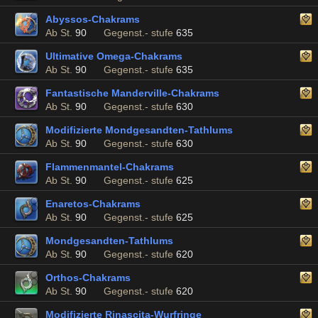
Abyssos-Chakrams
Ab St.
90
Gegenst.- stufe
635
Ultimative Omega-Chakrams
Ab St.
90
Gegenst.- stufe
635
Fantastische Manderville-Chakrams
Ab St.
90
Gegenst.- stufe
630
Modifizierte Mondgesandten-Tathlums
Ab St.
90
Gegenst.- stufe
630
Flammenmantel-Chakrams
Ab St.
90
Gegenst.- stufe
625
Enaretos-Chakrams
Ab St.
90
Gegenst.- stufe
625
Mondgesandten-Tathlums
Ab St.
90
Gegenst.- stufe
620
Orthos-Chakrams
Ab St.
90
Gegenst.- stufe
620
Modifizierte Rinascita-Wurfringe