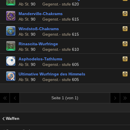
Ab St.
90
Gegenst.- stufe
620
Manderville-Chakrams
Ab St.
90
Gegenst.- stufe
615
Windstoß-Chakrams
Ab St.
90
Gegenst.- stufe
615
Rinascita-Wurfringe
Ab St.
90
Gegenst.- stufe
610
Asphodelos-Tathlums
Ab St.
90
Gegenst.- stufe
605
Ultimative Wurfringe des Himmels
Ab St.
90
Gegenst.- stufe
605
Seite 1 (von 1)
Waffen