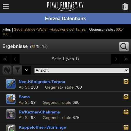
Eorzea-Datenbank
Filter: |
Gegenstände>Waffen>Hauptwaffe der Tänzer
| Gegenst.- stufe :
601-
700
|
Ergebnisse
(
35
Treffer)
Seite 1 (von 1)
Neo-Königreich-Terpna
Ab St.
100
Gegenst.- stufe
700
Soma
Ab St.
99
Gegenst.- stufe
690
Ra'Kaznar-Chakrams
Ab St.
98
Gegenst.- stufe
675
Kuppelöffner-Wurfringe