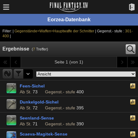
Eorzea-Datenbank
Filter: |
Gegenstände>Waffen>Hauptwaffe der Schnitter
| Gegenst.- stufe :
301-
400
|
Ergebnisse
(
7
Treffer)
Seite 1 (von 1)
Feen-Sichel
Ab St.
73
Gegenst.- stufe
400
Dunkelgold-Sichel
Ab St.
72
Gegenst.- stufe
395
Seenland-Sense
Ab St.
71
Gegenst.- stufe
390
Scaeva-Magitek-Sense