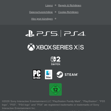
Lizenz
Regeln & Richtlinien
Datenschutzrichtlinie
Cookie-Richtlinien
Abo jetzt kündigen
©2026 Sony Interactive Entertainment LLC."PlayStation Family Mark", "PlayStation", "PS5
logo", "PS5", "PS4 logo" and "PS4" are registered trademarks or trademarks of Sony
Interactive Entertainment Inc.