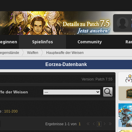
beginnen
Spielinfos
Community
Ra
egenstände
Waffen
Hauptwaffe der Weisen
Eorzea-Datenbank
Version: Patch 7.55
fe der Weisen
e :
101-200
Ergebnisse
1
-
1
von
1
1