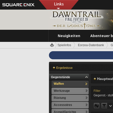
Neuigkeiten
Abenteuer 
Spielinfos
Eorzea-Datenbank
G
Ergebnisse
Gegenstände
Hauptwaf
Waffen
Werkzeuge
Filter
Gegenst.- stuf
Rüstung
Accessoires
Arznei/Gerichte