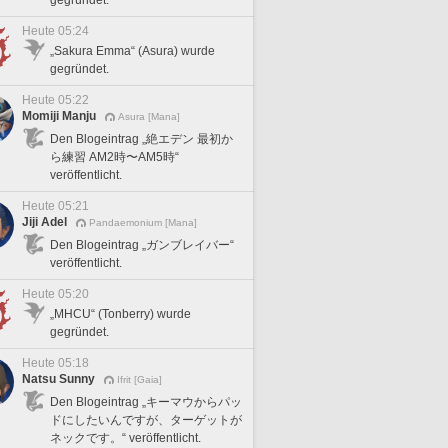
gegründet.
Heute 05:24
„Sakura Emma“ (Asura) wurde
gegründet.
Heute 05:22
Momiji Manju
Asura [Mana]
Den Blogeintrag „絶エデン 最初か
ら練習 AM2時〜AM5時“
veröffentlicht.
Heute 05:21
Jiji Adel
Pandaemonium [Mana]
Den Blogeintrag „ガンブレイバー“
veröffentlicht.
Heute 05:20
„MHCU“ (Tonberry) wurde
gegründet.
Heute 05:18
Natsu Sunny
Ifrit [Gaia]
Den Blogeintrag „キーマウからパッ
ドにしたいんですが、ターゲットが
ネックです。“ veröffentlicht.