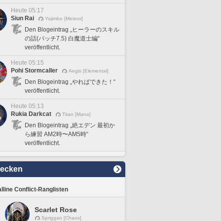
Heute 05:17
Siun Rai
Yojimbo [Meteor]
Den Blogeintrag „ヒーラーのスキル
の話(パッチ7.5) 白魔道士編“
veröffentlicht.
Heute 05:15
Pohi Stormcaller
Aegis [Elemental]
Den Blogeintrag „やればできた！“
veröffentlicht.
Heute 05:13
Rukia Darkcat
Titan [Mana]
Den Blogeintrag „絶エデン 最初か
ら練習 AM2時〜AM5時“
veröffentlicht.
decken
lline Conflict-Ranglisten
Scarlet Rose
Spriggan [Chaos]