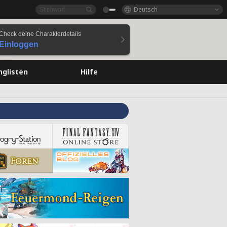
Deutsch
Check deine Charakterdetails
Einloggen
nglisten
Hilfe