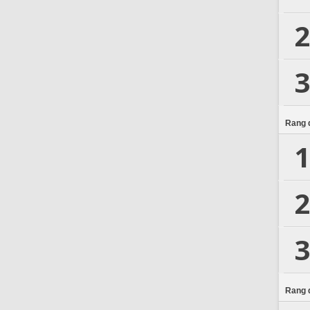
2
3
Rang d
1
2
3
Rang d