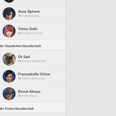
Aura Sphere
Zodiark [Light]
Totsu Geki
Spriggan [Chaos]
er Staatlichen Gesellschaft
Ot Sad
Gungnir [Elemental]
Fransabelle Chloe
Typhon [Elemental]
Ennet Akoya
Fenrir [Gaia]
er Freien Gesellschaft