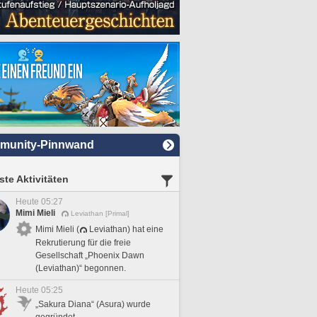
munity-Pinnwand
te Aktivitäten
Heute 05:27
Mimi Mieli
Leviathan [Primal]
Mimi Mieli (
Leviathan) hat eine
Rekrutierung für die freie
Gesellschaft „Phoenix Dawn
(Leviathan)“ begonnen.
Heute 05:25
„Sakura Diana“ (Asura) wurde