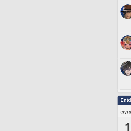
Ent
Crysta
1