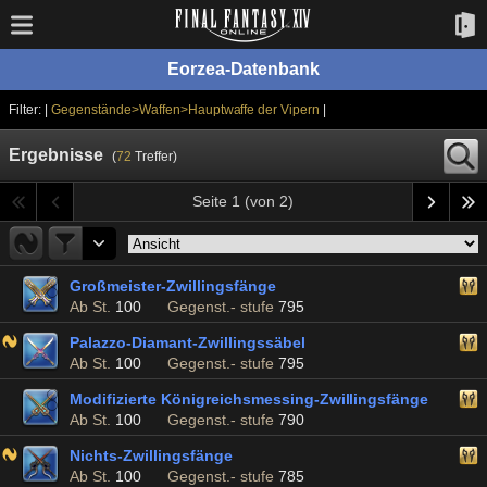
Eorzea-Datenbank
Filter: |
Gegenstände>Waffen>Hauptwaffe der Vipern
|
Ergebnisse
(
72
Treffer)
Seite 1 (von 2)
Großmeister-Zwillingsfänge
Ab St.
100
Gegenst.- stufe
795
Palazzo-Diamant-Zwillingssäbel
Ab St.
100
Gegenst.- stufe
795
Modifizierte Königreichsmessing-Zwillingsfänge
Ab St.
100
Gegenst.- stufe
790
Nichts-Zwillingsfänge
Ab St.
100
Gegenst.- stufe
785