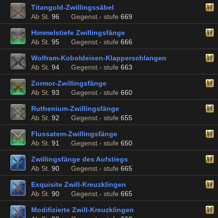
Titangold-Zwillingssäbel
Ab St.
96
Gegenst.- stufe
669
Himmelstiefe Zwillingsfänge
Ab St.
95
Gegenst.- stufe
666
Wolfram-Koboldeisen-Klapperschlangen
Ab St.
94
Gegenst.- stufe
663
Zormor-Zwillingsfänge
Ab St.
93
Gegenst.- stufe
660
Ruthenium-Zwillingsfänge
Ab St.
92
Gegenst.- stufe
655
Flussatem-Zwillingsfänge
Ab St.
91
Gegenst.- stufe
650
Zwillingsfänge des Aufstiegs
Ab St.
90
Gegenst.- stufe
665
Exquisite Zwill-Kreuzklingen
Ab St.
90
Gegenst.- stufe
665
Modifizierte Zwill-Kreuzklingen