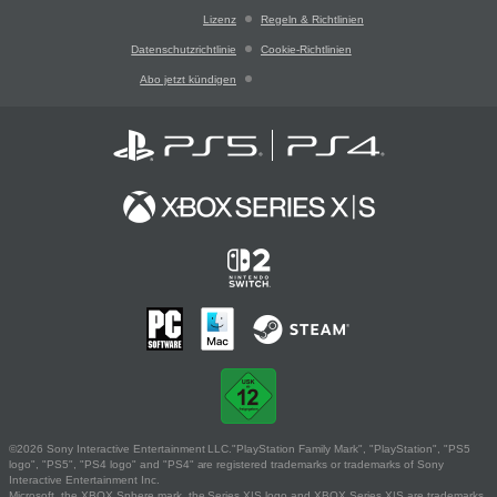
Lizenz
Regeln & Richtlinien
Datenschutzrichtlinie
Cookie-Richtlinien
Abo jetzt kündigen
©2026 Sony Interactive Entertainment LLC."PlayStation Family Mark", "PlayStation", "PS5
logo", "PS5", "PS4 logo" and "PS4" are registered trademarks or trademarks of Sony
Interactive Entertainment Inc.
Microsoft, the XBOX Sphere mark, the Series X|S logo and XBOX Series X|S are trademarks