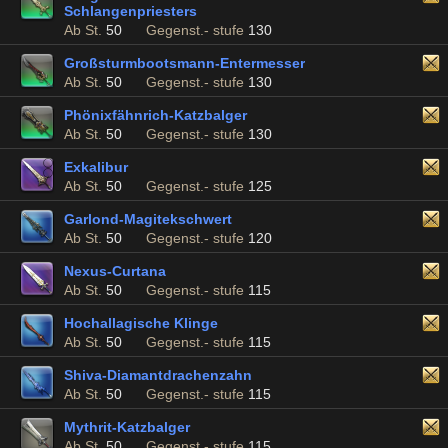
Schlangenpriesters
Ab St.
50
Gegenst.- stufe
130
Großsturmbootsmann-Entermesser
Ab St.
50
Gegenst.- stufe
130
Phönixfähnrich-Katzbalger
Ab St.
50
Gegenst.- stufe
130
Exkalibur
Ab St.
50
Gegenst.- stufe
125
Garlond-Magitekschwert
Ab St.
50
Gegenst.- stufe
120
Nexus-Curtana
Ab St.
50
Gegenst.- stufe
115
Hochallagische Klinge
Ab St.
50
Gegenst.- stufe
115
Shiva-Diamantdrachenzahn
Ab St.
50
Gegenst.- stufe
115
Mythrit-Katzbalger
Ab St.
50
Gegenst.- stufe
115