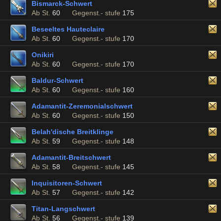
Bismarck-Schwert
Ab St.
60
Gegenst.- stufe
175
Beseeltes Hauteclaire
Ab St.
60
Gegenst.- stufe
170
Onikiri
Ab St.
60
Gegenst.- stufe
170
Baldur-Schwert
Ab St.
60
Gegenst.- stufe
160
Adamantit-Zeremonialschwert
Ab St.
60
Gegenst.- stufe
150
Belah'dische Breitklinge
Ab St.
59
Gegenst.- stufe
148
Adamantit-Breitschwert
Ab St.
58
Gegenst.- stufe
145
Inquisitoren-Schwert
Ab St.
57
Gegenst.- stufe
142
Titan-Langschwert
Ab St.
56
Gegenst.- stufe
139