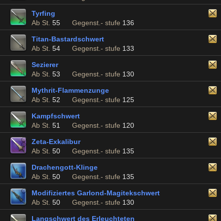
Tyrfing
Ab St.
55
Gegenst.- stufe
136
Titan-Bastardschwert
Ab St.
54
Gegenst.- stufe
133
Sezierer
Ab St.
53
Gegenst.- stufe
130
Mythrit-Flammenzunge
Ab St.
52
Gegenst.- stufe
125
Kampfschwert
Ab St.
51
Gegenst.- stufe
120
Zeta-Exkalibur
Ab St.
50
Gegenst.- stufe
135
Drachengott-Klinge
Ab St.
50
Gegenst.- stufe
135
Modifiziertes Garlond-Magitekschwert
Ab St.
50
Gegenst.- stufe
130
Langschwert des Erleuchteten