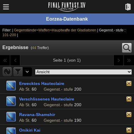
Eorzea-Datenbank
Filter: |
Gegenstände>Waffen>Hauptwaffe der Gladiatoren
| Gegenst.- stufe :
101-200
|
Ergebnisse
(
44
Treffer)
Seite 1 (von 1)
Erwecktes Hauteclaire
Ab St.
60
Gegenst.- stufe
200
Verschlissenes Hauteclaire
Ab St.
60
Gegenst.- stufe
200
Ravana-Shamshir
Ab St.
60
Gegenst.- stufe
190
Onikiri Kai