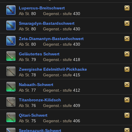
Lupercus-Breitschwert
Ab St.
80
Gegenst.- stufe
430
Smaragdyn-Bastardschwert
Ab St.
80
Gegenst.- stufe
430
Zeta-Diamantyn-Bastardschwert
Ab St.
80
Gegenst.- stufe
430
Geläutertes Schwert
Ab St.
79
Gegenst.- stufe
418
Zwergische Edelmithril-Pickhacke
Ab St.
78
Gegenst.- stufe
415
Nabaath-Schwert
Ab St.
77
Gegenst.- stufe
412
Titanbronze-Kilidsch
Ab St.
76
Gegenst.- stufe
409
Qitari-Schwert
Ab St.
75
Gegenst.- stufe
406
Seelenazurit-Schwert