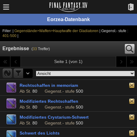
Eorzea-Datenbank
Filter: |
Gegenstände>Waffen>Hauptwaffe der Gladiatoren
| Gegenst.- stufe :
401-500
|
Ergebnisse
(
33
Treffer)
Seite 1 (von 1)
Rechtschaffen in memoriam
Ab St.
80
Gegenst.- stufe
500
Modifiziertes Rechtschaffen
Ab St.
80
Gegenst.- stufe
500
Modifiziertes Crystarium-Schwert
Ab St.
80
Gegenst.- stufe
500
Schwert des Lichts