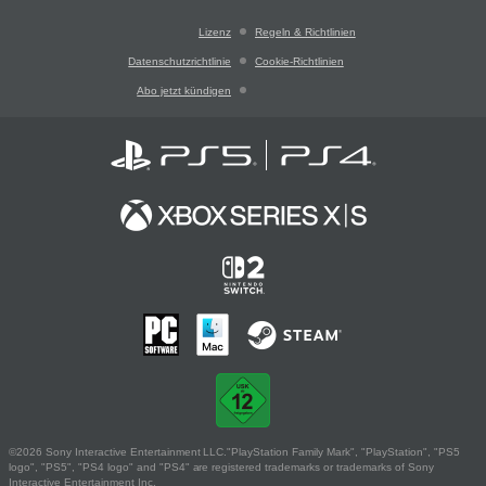
Lizenz
Regeln & Richtlinien
Datenschutzrichtlinie
Cookie-Richtlinien
Abo jetzt kündigen
©2026 Sony Interactive Entertainment LLC."PlayStation Family Mark", "PlayStation", "PS5
logo", "PS5", "PS4 logo" and "PS4" are registered trademarks or trademarks of Sony
Interactive Entertainment Inc.