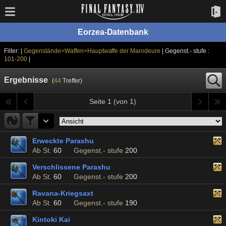
Eorzea-Datenbank
Filter: |
Gegenstände>Waffen>Hauptwaffe der Marodeure
| Gegenst.- stufe :
101-200
|
Ergebnisse
(
44
Treffer)
Seite 1 (von 1)
Erweckte Parashu
Ab St.
60
Gegenst.- stufe
200
Verschlissene Parashu
Ab St.
60
Gegenst.- stufe
200
Ravana-Kriegsaxt
Ab St.
60
Gegenst.- stufe
190
Kintoki Kai