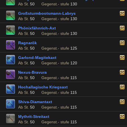
Ab St.
50
Gegenst.- stufe
130
Großsturmbootsmann-Labrys
Ab St.
50
Gegenst.- stufe
130
Phönixfähnrich-Axt
Ab St.
50
Gegenst.- stufe
130
Ragnarök
Ab St.
50
Gegenst.- stufe
125
Garlond-Magitekaxt
Ab St.
50
Gegenst.- stufe
120
Nexus-Bravura
Ab St.
50
Gegenst.- stufe
115
Hochallagische Kriegsaxt
Ab St.
50
Gegenst.- stufe
115
Shiva-Diamantaxt
Ab St.
50
Gegenst.- stufe
115
Mythrit-Streitaxt
Ab St.
50
Gegenst.- stufe
115