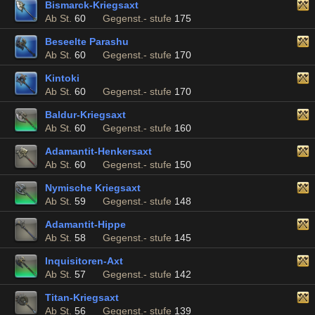
Bismarck-Kriegsaxt
Ab St.
60
Gegenst.- stufe
175
Beseelte Parashu
Ab St.
60
Gegenst.- stufe
170
Kintoki
Ab St.
60
Gegenst.- stufe
170
Baldur-Kriegsaxt
Ab St.
60
Gegenst.- stufe
160
Adamantit-Henkersaxt
Ab St.
60
Gegenst.- stufe
150
Nymische Kriegsaxt
Ab St.
59
Gegenst.- stufe
148
Adamantit-Hippe
Ab St.
58
Gegenst.- stufe
145
Inquisitoren-Axt
Ab St.
57
Gegenst.- stufe
142
Titan-Kriegsaxt
Ab St.
56
Gegenst.- stufe
139