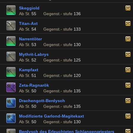
Skeggiold
Ab St.
55
Gegenst.- stufe
136
Titan-Axt
Ab St.
54
Gegenst.- stufe
133
Narrentöter
Ab St.
53
Gegenst.- stufe
130
Mythrit-Labrys
Ab St.
52
Gegenst.- stufe
125
Kampfaxt
Ab St.
51
Gegenst.- stufe
120
Zeta-Ragnarök
Ab St.
50
Gegenst.- stufe
135
Drachengott-Berdysch
Ab St.
50
Gegenst.- stufe
135
Modifizierte Garlond-Magitekaxt
Ab St.
50
Gegenst.- stufe
130
Berdysch des Erleuchteten Schlangenpriesters