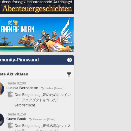
munity-Pinnwand
te Aktivitäten
Heute 02:00
Luciola Bernadette
Hades [Mana]
Den Blogeintrag „姫のためにルイン
ド・アクアダクトを作った“
veröffentlicht.
Heute 01:59
Guest Book
Alexander [Gaia]
Den Blogeintrag „正式名称はウィス
パー号。 ネタバレあり“