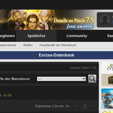
beginnen
Spielinfos
Community
Ra
egenstände
Waffen
Hauptwaffe der Marodeure
Eorzea-Datenbank
Version: Patch 7.55
fe der Marodeure
e :
41-50
Ergebnisse
1
-
24
von
24
1