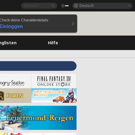
Deutsch
Check deine Charakterdetails
Einloggen
nglisten
Hilfe