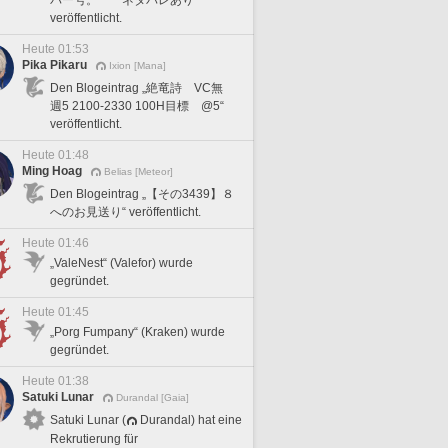
veröffentlicht.
Heute 01:53
Pika Pikaru
Ixion [Mana]
Den Blogeintrag „絶竜詩 VC無
週5 2100-2330 100H目標 @5“
veröffentlicht.
Heute 01:48
Ming Hoag
Belias [Meteor]
Den Blogeintrag „【その3439】８
へのお見送り“ veröffentlicht.
Heute 01:46
„ValeNest“ (Valefor) wurde
gegründet.
Heute 01:45
„Porg Fumpany“ (Kraken) wurde
gegründet.
Heute 01:38
Satuki Lunar
Durandal [Gaia]
Satuki Lunar (
Durandal) hat eine
Rekrutierung für