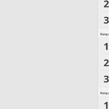
2
3
Rang d
1
2
3
Rang d
1