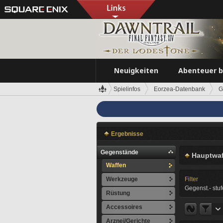
Neuigkeiten
Abenteuer 
Spielinfos
Eorzea-Datenbank
G
Ergebnisse
Gegenstände
Hauptwaf
Waffen
Werkzeuge
Filter
Gegenst.- stuf
Rüstung
Accessoires
Arznei/Gerichte