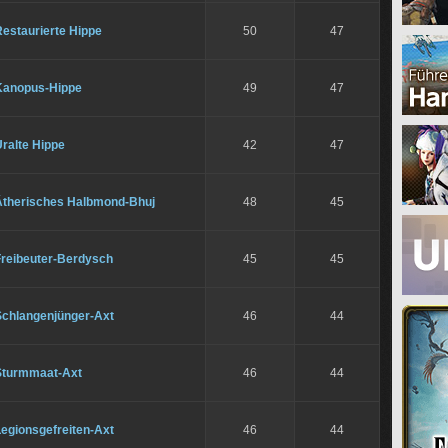
estaurierte Hippe
50
47
Kanopus-Hippe
49
47
ralte Hippe
42
47
Ätherisches Halbmond-Bhuj
48
45
Freibeuter-Berdysch
45
45
Schlangenjünger-Axt
46
44
Sturmmaat-Axt
46
44
egionsgefreiten-Axt
46
44