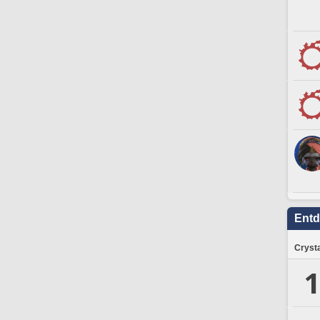
Ent
Crysta
1