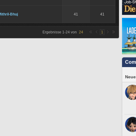
ithril-Bhuj
41
41
Ergebnisse
1
-
24
von
24
1
Com
Neues