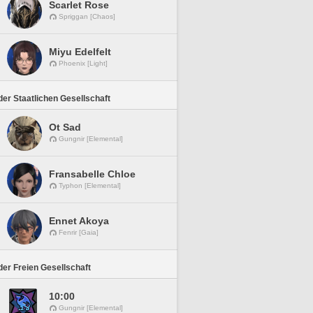
Scarlet Rose
Spriggan [Chaos]
Miyu Edelfelt
Phoenix [Light]
er Staatlichen Gesellschaft
Ot Sad
Gungnir [Elemental]
Fransabelle Chloe
Typhon [Elemental]
Ennet Akoya
Fenrir [Gaia]
er Freien Gesellschaft
10:00
Gungnir [Elemental]