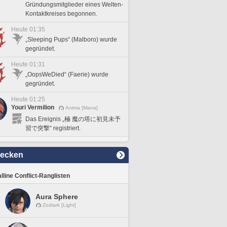
Gründungsmitglieder eines Welten-
Kontaktkreises begonnen.
Heute 01:35
„Sleeping Pups“ (Malboro) wurde
gegründet.
Heute 01:31
„OopsWeDied“ (Faerie) wurde
gegründet.
Heute 01:25
Youri Vermilion
Anima [Mana]
Das Ereignis „極 魔の塔に初見未予
習で突撃“ registriert.
decken
lline Conflict-Ranglisten
Aura Sphere
Zodiark [Light]