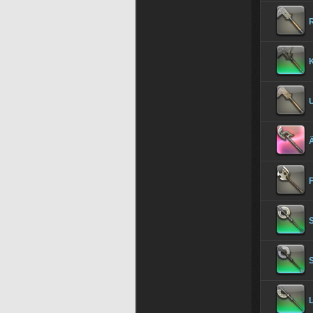
R
U
L