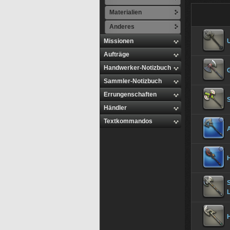
Materialien
Anderes
Missionen
Aufträge
Handwerker-Notizbuch
Sammler-Notizbuch
Errungenschaften
Händler
Textkommandos
A
H