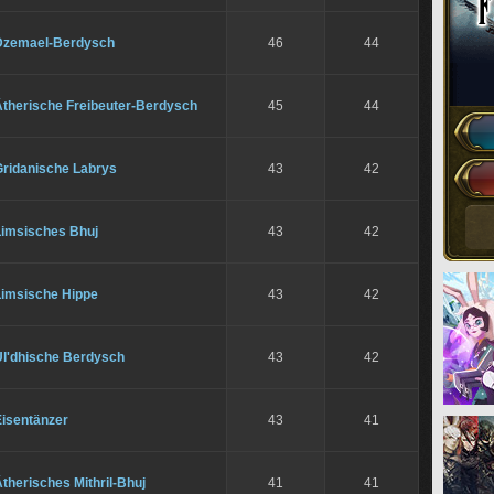
Dzemael-Berdysch
46
44
Ätherische Freibeuter-Berdysch
45
44
Gridanische Labrys
43
42
Limsisches Bhuj
43
42
Limsische Hippe
43
42
Ul'dhische Berdysch
43
42
Eisentänzer
43
41
therisches Mithril-Bhuj
41
41