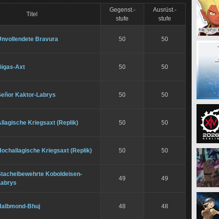
Gegenst.-
Ausrüst.-
Titel
stufe
stufe
Unvollendete Bravura
50
50
Gigas-Axt
50
50
Señor Kaktor-Labrys
50
50
llagische Kriegsaxt (Replik)
50
50
ochallagische Kriegsaxt (Replik)
50
50
Stachelbewehrte Koboldeisen-
49
49
Labrys
Halbmond-Bhuj
48
48