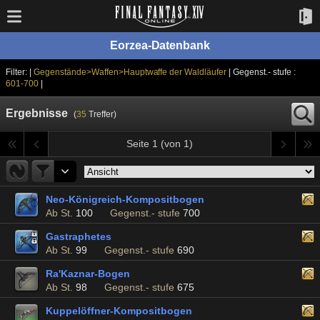
Eorzea-Datenbank
Filter: |
Gegenstände>Waffen>Hauptwaffe der Waldläufer
| Gegenst.- stufe :
601-700
|
Ergebnisse
(
35
Treffer)
Seite 1 (von 1)
Neo-Königreich-Kompositbogen
Ab St.
100
Gegenst.- stufe
700
Gastraphetes
Ab St.
99
Gegenst.- stufe
690
Ra'Kaznar-Bogen
Ab St.
98
Gegenst.- stufe
675
Kuppelöffner-Kompositbogen