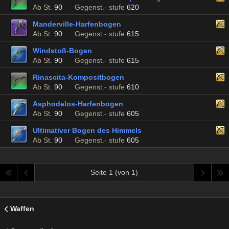
Ab St.
90
Gegenst.- stufe
620
Manderville-Harfenbogen
Ab St.
90
Gegenst.- stufe
615
Windstoß-Bogen
Ab St.
90
Gegenst.- stufe
615
Rinascita-Kompositbogen
Ab St.
90
Gegenst.- stufe
610
Asphodelos-Harfenbogen
Ab St.
90
Gegenst.- stufe
605
Ultimativer Bogen des Himmels
Ab St.
90
Gegenst.- stufe
605
Seite 1 (von 1)
Waffen