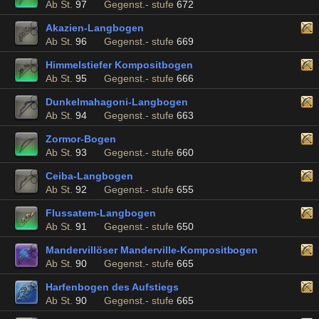
Ab St.
97
Gegenst.- stufe
672
Akazien-Langbogen
Ab St.
96
Gegenst.- stufe
669
Himmelstiefer Kompositbogen
Ab St.
95
Gegenst.- stufe
666
Dunkelmahagoni-Langbogen
Ab St.
94
Gegenst.- stufe
663
Zormor-Bogen
Ab St.
93
Gegenst.- stufe
660
Ceiba-Langbogen
Ab St.
92
Gegenst.- stufe
655
Flussatem-Langbogen
Ab St.
91
Gegenst.- stufe
650
Mandervillöser Manderville-Kompositbogen
Ab St.
90
Gegenst.- stufe
665
Harfenbogen des Aufstiegs
Ab St.
90
Gegenst.- stufe
665