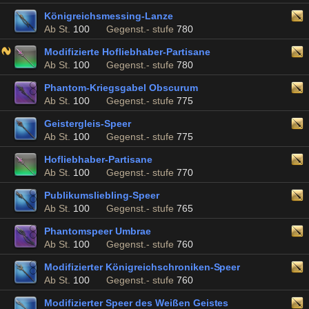
Königreichsmessing-Lanze
Ab St.
100
Gegenst.- stufe
780
Modifizierte Hofliebhaber-Partisane
Ab St.
100
Gegenst.- stufe
780
Phantom-Kriegsgabel Obscurum
Ab St.
100
Gegenst.- stufe
775
Geistergleis-Speer
Ab St.
100
Gegenst.- stufe
775
Hofliebhaber-Partisane
Ab St.
100
Gegenst.- stufe
770
Publikumsliebling-Speer
Ab St.
100
Gegenst.- stufe
765
Phantomspeer Umbrae
Ab St.
100
Gegenst.- stufe
760
Modifizierter Königreichschroniken-Speer
Ab St.
100
Gegenst.- stufe
760
Modifizierter Speer des Weißen Geistes