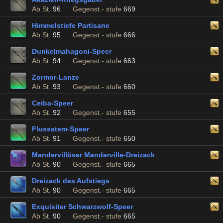
Ab St.
96
Gegenst.- stufe
669
Himmelstiefe Partisane
Ab St.
95
Gegenst.- stufe
666
Dunkelmahagoni-Speer
Ab St.
94
Gegenst.- stufe
663
Zormor-Lanze
Ab St.
93
Gegenst.- stufe
660
Ceiba-Speer
Ab St.
92
Gegenst.- stufe
655
Flussatem-Speer
Ab St.
91
Gegenst.- stufe
650
Mandervillöser Manderville-Dreizack
Ab St.
90
Gegenst.- stufe
665
Dreizack des Aufstiegs
Ab St.
90
Gegenst.- stufe
665
Exquisiter Schwarzwolf-Speer
Ab St.
90
Gegenst.- stufe
665