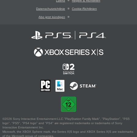
Lizenz
Regeln & Richtlinien
Datenschutzrichtlinie
Cookie-Richtlinien
Abo jetzt kündigen
©2026 Sony Interactive Entertainment LLC."PlayStation Family Mark", "PlayStation", "PS5
logo", "PS5", "PS4 logo" and "PS4" are registered trademarks or trademarks of Sony
Interactive Entertainment Inc.
Microsoft, the XBOX Sphere mark, the Series X|S logo and XBOX Series X|S are trademarks
of the Microsoft group of companies.