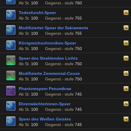
Ab St.
100
Gegenst.- stufe
760
Todesfurcht-Speer
Ab St.
100
Gegenst.- stufe
755
Modifizierter Speer der Sakramente
Ab St.
100
Gegenst.- stufe
755
Königreichschroniken-Speer
Ab St.
100
Gegenst.- stufe
750
Speer des Strahlenden Lichts
Ab St.
100
Gegenst.- stufe
750
Modifizierte Zeremonial-Couse
Ab St.
100
Gegenst.- stufe
750
Phantomspeer Penumbrae
Ab St.
100
Gegenst.- stufe
745
Ehrenwächterinnen-Speer
Ab St.
100
Gegenst.- stufe
745
Speer des Weißen Geistes
Ab St.
100
Gegenst.- stufe
745