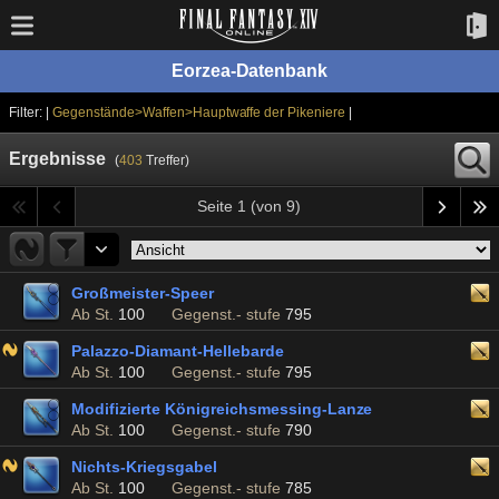
Eorzea-Datenbank
Filter: |
Gegenstände>Waffen>Hauptwaffe der Pikeniere
|
Ergebnisse
(
403
Treffer)
Seite 1 (von 9)
Großmeister-Speer
Ab St.
100
Gegenst.- stufe
795
Palazzo-Diamant-Hellebarde
Ab St.
100
Gegenst.- stufe
795
Modifizierte Königreichsmessing-Lanze
Ab St.
100
Gegenst.- stufe
790
Nichts-Kriegsgabel
Ab St.
100
Gegenst.- stufe
785