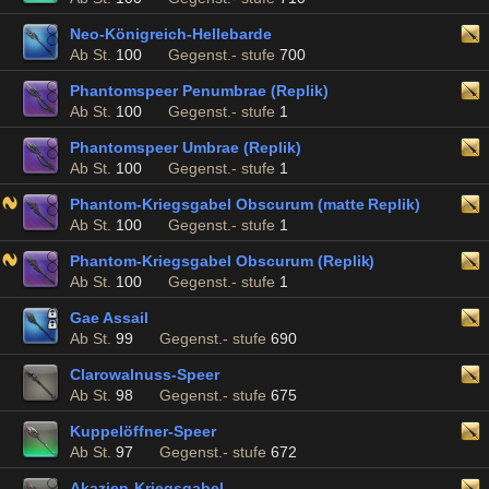
Neo-Königreich-Hellebarde
Ab St.
100
Gegenst.- stufe
700
Phantomspeer Penumbrae (Replik)
Ab St.
100
Gegenst.- stufe
1
Phantomspeer Umbrae (Replik)
Ab St.
100
Gegenst.- stufe
1
Phantom-Kriegsgabel Obscurum (matte Replik)
Ab St.
100
Gegenst.- stufe
1
Phantom-Kriegsgabel Obscurum (Replik)
Ab St.
100
Gegenst.- stufe
1
Gae Assail
Ab St.
99
Gegenst.- stufe
690
Clarowalnuss-Speer
Ab St.
98
Gegenst.- stufe
675
Kuppelöffner-Speer
Ab St.
97
Gegenst.- stufe
672
Akazien-Kriegsgabel