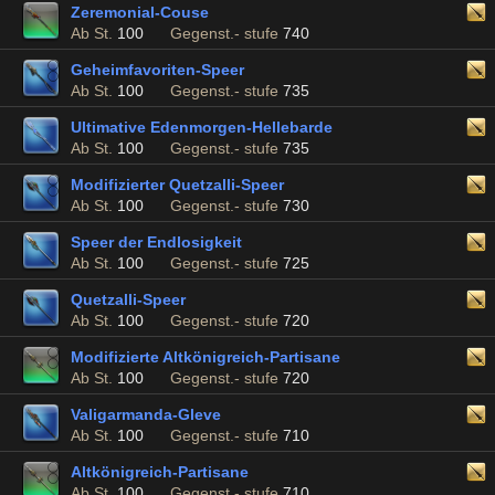
Zeremonial-Couse
Ab St.
100
Gegenst.- stufe
740
Geheimfavoriten-Speer
Ab St.
100
Gegenst.- stufe
735
Ultimative Edenmorgen-Hellebarde
Ab St.
100
Gegenst.- stufe
735
Modifizierter Quetzalli-Speer
Ab St.
100
Gegenst.- stufe
730
Speer der Endlosigkeit
Ab St.
100
Gegenst.- stufe
725
Quetzalli-Speer
Ab St.
100
Gegenst.- stufe
720
Modifizierte Altkönigreich-Partisane
Ab St.
100
Gegenst.- stufe
720
Valigarmanda-Gleve
Ab St.
100
Gegenst.- stufe
710
Altkönigreich-Partisane
Ab St.
100
Gegenst.- stufe
710