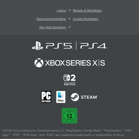
Lizenz
Regeln & Richtlinien
Datenschutzrichtlinie
Cookie-Richtlinien
Abo jetzt kündigen
©2026 Sony Interactive Entertainment LLC."PlayStation Family Mark", "PlayStation", "PS5
logo", "PS5", "PS4 logo" and "PS4" are registered trademarks or trademarks of Sony