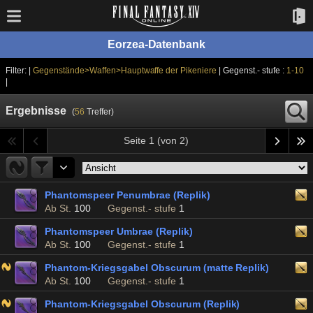
Eorzea-Datenbank
Filter: |
Gegenstände>Waffen>Hauptwaffe der Pikeniere
| Gegenst.- stufe :
1-10
|
Ergebnisse
(
56
Treffer)
Seite 1 (von 2)
Phantomspeer Penumbrae (Replik)
Ab St.
100
Gegenst.- stufe
1
Phantomspeer Umbrae (Replik)
Ab St.
100
Gegenst.- stufe
1
Phantom-Kriegsgabel Obscurum (matte Replik)
Ab St.
100
Gegenst.- stufe
1
Phantom-Kriegsgabel Obscurum (Replik)