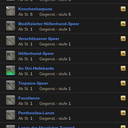
Knochenharpune
Ab St.
5
Gegenst.- stufe
5
Modifizierter Höllenhund-Speer
Ab St.
1
Gegenst.- stufe
1
Verschlissener Speer
Ab St.
1
Gegenst.- stufe
1
Höllenhund-Speer
Ab St.
1
Gegenst.- stufe
1
Ao Oni-Hellebarde
Ab St.
1
Gegenst.- stufe
1
Tropaios-Speer
Ab St.
1
Gegenst.- stufe
1
Faustlanze
Ab St.
1
Gegenst.- stufe
1
Penthesilea-Lanze
Ab St.
1
Gegenst.- stufe
1
Lanze der Absoluten Tugend