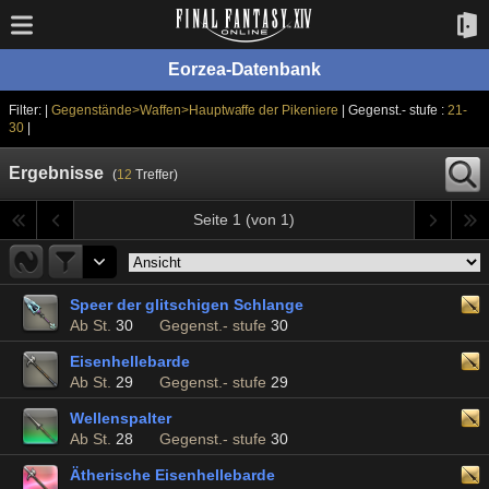
Eorzea-Datenbank
Filter: |
Gegenstände>Waffen>Hauptwaffe der Pikeniere
| Gegenst.- stufe :
21-
30
|
Ergebnisse
(
12
Treffer)
Seite 1 (von 1)
Speer der glitschigen Schlange
Ab St.
30
Gegenst.- stufe
30
Eisenhellebarde
Ab St.
29
Gegenst.- stufe
29
Wellenspalter
Ab St.
28
Gegenst.- stufe
30
Ätherische Eisenhellebarde