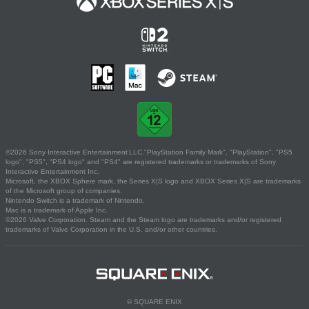
©2026 Sony Interactive Entertainment LLC."PlayStation Family Mark", "PlayStation", "PS5
logo", "PS5", "PS4 logo" and "PS4" are registered trademarks or trademarks of Sony
Interactive Entertainment Inc.
Microsoft, the XBOX Sphere mark, the Series X|S logo and XBOX Series X|S are trademarks
of the Microsoft group of companies.
Nintendo Switch is a trademark of Nintendo.
Mac is a trademark of Apple Inc.
©2026 Valve Corporation. Steam and the Steam logo are trademarks and/or registered
trademarks of Valve Corporation in the U.S. and/or other countries.
© SQUARE ENIX