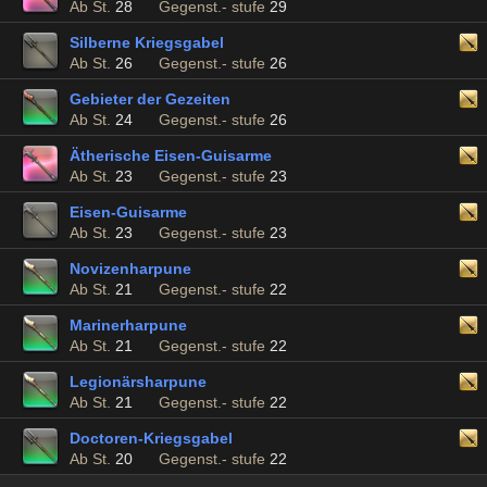
Ab St.
28
Gegenst.- stufe
29
Silberne Kriegsgabel
Ab St.
26
Gegenst.- stufe
26
Gebieter der Gezeiten
Ab St.
24
Gegenst.- stufe
26
Ätherische Eisen-Guisarme
Ab St.
23
Gegenst.- stufe
23
Eisen-Guisarme
Ab St.
23
Gegenst.- stufe
23
Novizenharpune
Ab St.
21
Gegenst.- stufe
22
Marinerharpune
Ab St.
21
Gegenst.- stufe
22
Legionärsharpune
Ab St.
21
Gegenst.- stufe
22
Doctoren-Kriegsgabel
Ab St.
20
Gegenst.- stufe
22