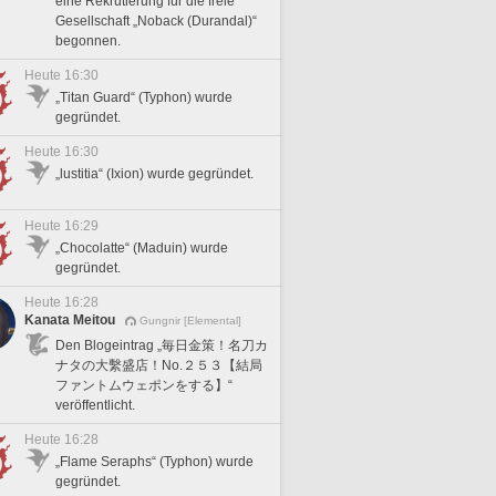
eine Rekrutierung für die freie
Gesellschaft „Noback (Durandal)“
begonnen.
Heute 16:30
„Titan Guard“ (Typhon) wurde
gegründet.
Heute 16:30
„lustitia“ (Ixion) wurde gegründet.
Heute 16:29
„Chocolatte“ (Maduin) wurde
gegründet.
Heute 16:28
Kanata Meitou
Gungnir [Elemental]
Den Blogeintrag „毎日金策！名刀カ
ナタの大繫盛店！No.２５３【結局
ファントムウェポンをする】“
veröffentlicht.
Heute 16:28
„Flame Seraphs“ (Typhon) wurde
gegründet.