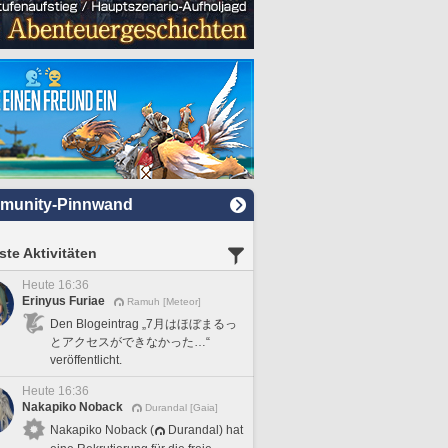
munity-Pinnwand
te Aktivitäten
Heute 16:36
Erinyus Furiae
Ramuh [Meteor]
Den Blogeintrag „7月はほぼまるっ
とアクセスができなかった…“
veröffentlicht.
Heute 16:36
Nakapiko Noback
Durandal [Gaia]
Nakapiko Noback (
Durandal) hat