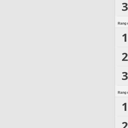
3
Rang d
1
2
3
Rang d
1
2