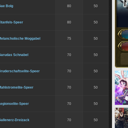
Gae Bolg
80
50
itanfels-Speer
80
50
Melancholische Moggabel
75
50
Garudas Schnabel
70
50
Bruderschaftselite-Speer
70
50
Mahlstromelite-Speer
70
50
egionselite-Speer
70
50
Gallenerz-Dreizack
70
50