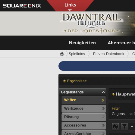
Neuigkeiten
Abenteuer 
Spielinfos
Eorzea-Datenbank
G
Ergebnisse
Gegenstände
Hauptwaf
Waffen
Werkzeuge
Filter
Gegenst.- stuf
Rüstung
Accessoires
Arznei/Gerichte