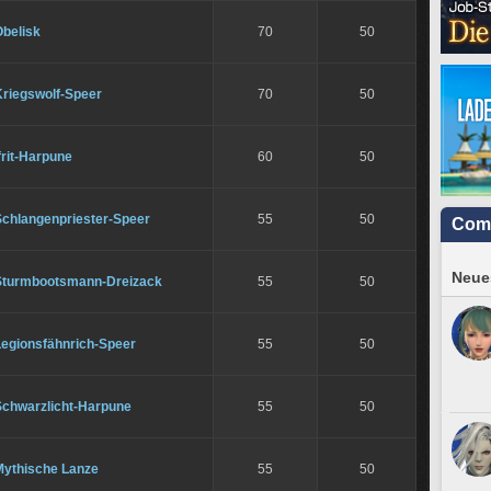
Obelisk
70
50
Kriegswolf-Speer
70
50
frit-Harpune
60
50
Schlangenpriester-Speer
55
50
Com
Neues
Sturmbootsmann-Dreizack
55
50
Legionsfähnrich-Speer
55
50
Schwarzlicht-Harpune
55
50
Mythische Lanze
55
50