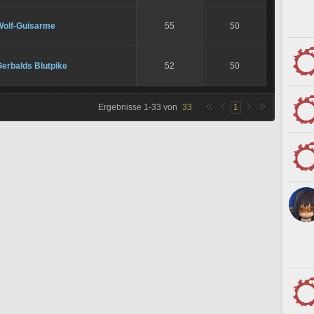
Wolf-Guisarme
55
50
erbalds Blutpike
52
50
Ergebnisse
1
-
33
von
33
1