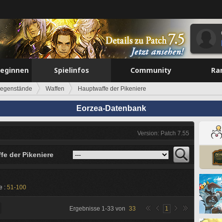
beginnen
Spielinfos
Community
Ra
egenstände
Waffen
Hauptwaffe der Pikeniere
Eorzea-Datenbank
Version: Patch 7.55
fe der Pikeniere
e :
51-100
Ergebnisse
1
-
33
von
33
1