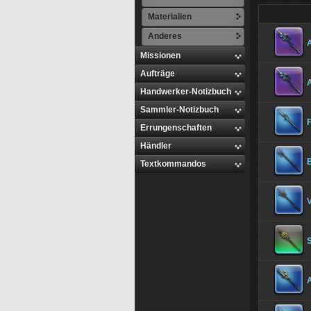
Materialien
Anderes
Missionen
Aufträge
Handwerker-Notizbuch
Sammler-Notizbuch
Errungenschaften
Händler
B
Textkommandos
V
A