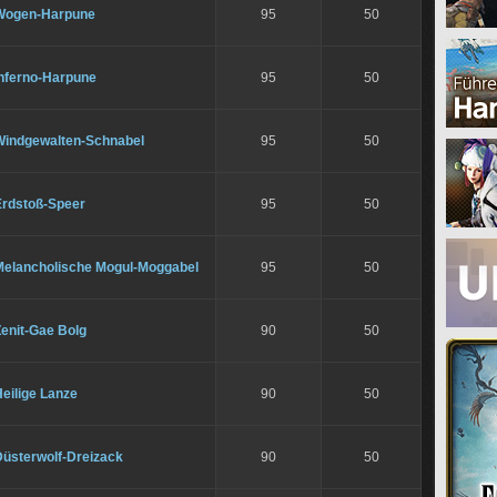
Wogen-Harpune
95
50
Inferno-Harpune
95
50
Windgewalten-Schnabel
95
50
Erdstoß-Speer
95
50
Melancholische Mogul-Moggabel
95
50
enit-Gae Bolg
90
50
eilige Lanze
90
50
Düsterwolf-Dreizack
90
50