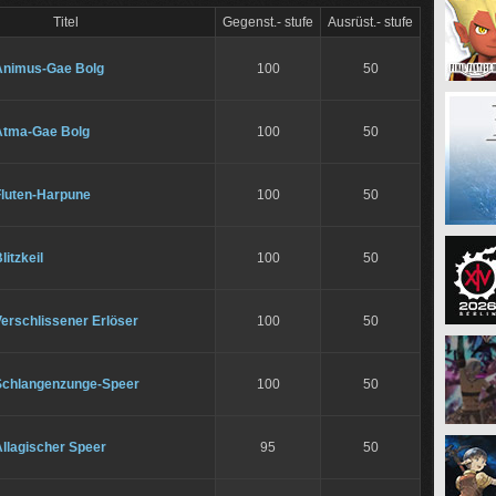
Titel
Gegenst.- stufe
Ausrüst.- stufe
Animus-Gae Bolg
100
50
Atma-Gae Bolg
100
50
Fluten-Harpune
100
50
litzkeil
100
50
erschlissener Erlöser
100
50
Schlangenzunge-Speer
100
50
llagischer Speer
95
50