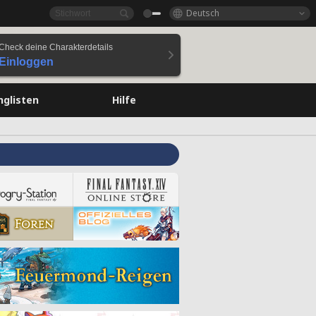
Deutsch
Check deine Charakterdetails
Einloggen
nglisten
Hilfe