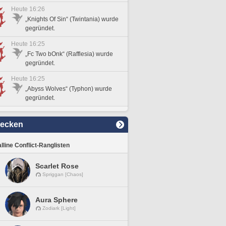
Heute 16:26
„Knights Of Sin“ (Twintania) wurde
gegründet.
Heute 16:25
„Fc Two bOnk“ (Rafflesia) wurde
gegründet.
Heute 16:25
„Abyss Wolves“ (Typhon) wurde
gegründet.
decken
lline Conflict-Ranglisten
Scarlet Rose
Spriggan [Chaos]
Aura Sphere
Zodiark [Light]