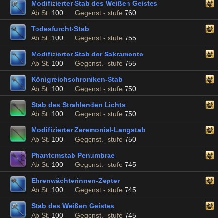
Modifizierter Stab des Weißen Geistes
Ab St.
100
Gegenst.- stufe
760
Todesfurcht-Stab
Ab St.
100
Gegenst.- stufe
755
Modifizierter Stab der Sakramente
Ab St.
100
Gegenst.- stufe
755
Königreichschroniken-Stab
Ab St.
100
Gegenst.- stufe
750
Stab des Strahlenden Lichts
Ab St.
100
Gegenst.- stufe
750
Modifizierter Zeremonial-Langstab
Ab St.
100
Gegenst.- stufe
750
Phantomstab Penumbrae
Ab St.
100
Gegenst.- stufe
745
Ehrenwächterinnen-Zepter
Ab St.
100
Gegenst.- stufe
745
Stab des Weißen Geistes
Ab St.
100
Gegenst.- stufe
745