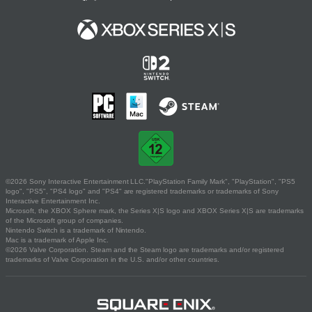
©2026 Sony Interactive Entertainment LLC."PlayStation Family Mark", "PlayStation", "PS5
logo", "PS5", "PS4 logo" and "PS4" are registered trademarks or trademarks of Sony
Interactive Entertainment Inc.
Microsoft, the XBOX Sphere mark, the Series X|S logo and XBOX Series X|S are trademarks
of the Microsoft group of companies.
Nintendo Switch is a trademark of Nintendo.
Mac is a trademark of Apple Inc.
©2026 Valve Corporation. Steam and the Steam logo are trademarks and/or registered
trademarks of Valve Corporation in the U.S. and/or other countries.