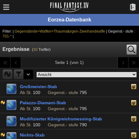
Eorzea-Datenbank
Filter: |
Gegenstände>Waffen>Thaumaturgen-Zweihandwaffe
| Gegenst.- stufe :
701-*
|
Ergebnisse
(
30
Treffer)
Seite 1 (von 1)
Großmeister-Stab
Ab St.
100
Gegenst.- stufe
795
Palazzo-Diamant-Stab
Ab St.
100
Gegenst.- stufe
795
Modifizierter Königreichsmessing-Stab
Ab St.
100
Gegenst.- stufe
790
Nichts-Stab