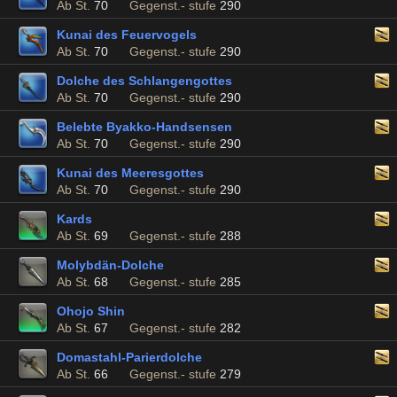
Ab St.
70
Gegenst.- stufe
290
Kunai des Feuervogels
Ab St.
70
Gegenst.- stufe
290
Dolche des Schlangengottes
Ab St.
70
Gegenst.- stufe
290
Belebte Byakko-Handsensen
Ab St.
70
Gegenst.- stufe
290
Kunai des Meeresgottes
Ab St.
70
Gegenst.- stufe
290
Kards
Ab St.
69
Gegenst.- stufe
288
Molybdän-Dolche
Ab St.
68
Gegenst.- stufe
285
Ohojo Shin
Ab St.
67
Gegenst.- stufe
282
Domastahl-Parierdolche
Ab St.
66
Gegenst.- stufe
279