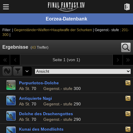
Eorzea-Datenbank
Filter: |
Gegenstände>Waffen>Hauptwaffe der Schurken
| Gegenst.- stufe :
201-
300
|
Ergebnisse
(
43
Treffer)
Seite 1 (von 1)
Purpurlotos-Dolche
Ab St.
70
Gegenst.- stufe
300
Antiquierte Nagi
Ab St.
70
Gegenst.- stufe
290
Dolche des Drachengottes
Ab St.
70
Gegenst.- stufe
290
Kunai des Mondlichts