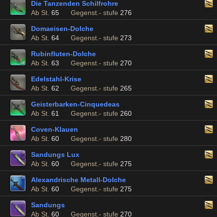
Die Tanzenden Schilfrohre
Ab St.
65
Gegenst.- stufe
276
Domaeisen-Dolche
Ab St.
64
Gegenst.- stufe
273
Rubinfluten-Dolche
Ab St.
63
Gegenst.- stufe
270
Edelstahl-Krise
Ab St.
62
Gegenst.- stufe
265
Geisterbarken-Cinquedeas
Ab St.
61
Gegenst.- stufe
260
Coven-Klauen
Ab St.
60
Gegenst.- stufe
280
Sandungs Lux
Ab St.
60
Gegenst.- stufe
275
Alexandrische Metall-Dolche
Ab St.
60
Gegenst.- stufe
275
Sandungs
Ab St.
60
Gegenst.- stufe
270