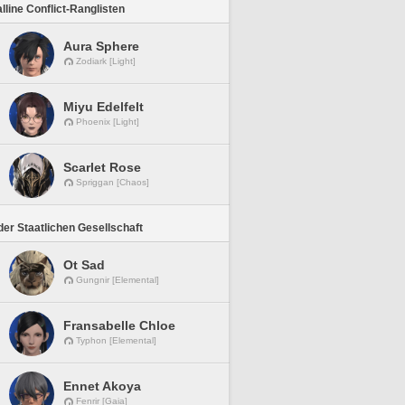
lline Conflict-Ranglisten
Aura Sphere
Zodiark [Light]
Miyu Edelfelt
Phoenix [Light]
Scarlet Rose
Spriggan [Chaos]
er Staatlichen Gesellschaft
Ot Sad
Gungnir [Elemental]
Fransabelle Chloe
Typhon [Elemental]
Ennet Akoya
Fenrir [Gaia]