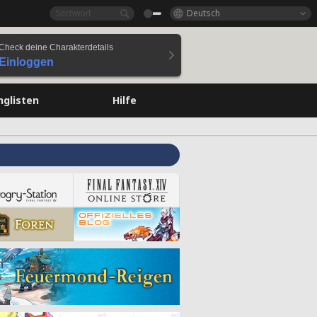
Deutsch
Check deine Charakterdetails
Einloggen
nglisten
Hilfe