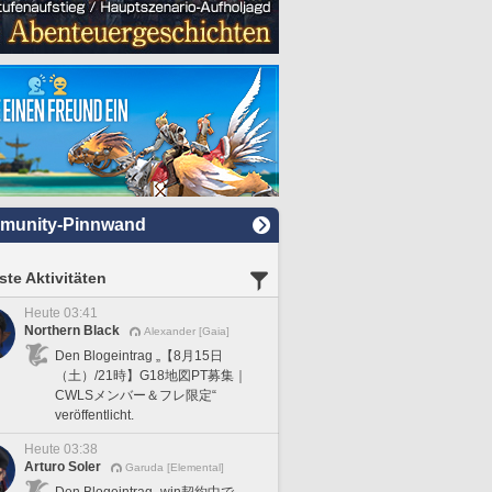
munity-Pinnwand
te Aktivitäten
Heute 03:41
Northern Black
Alexander [Gaia]
Den Blogeintrag „【8月15日
（土）/21時】G18地図PT募集｜
CWLSメンバー＆フレ限定“
veröffentlicht.
Heute 03:38
Arturo Soler
Garuda [Elemental]
Den Blogeintrag „win契約中で