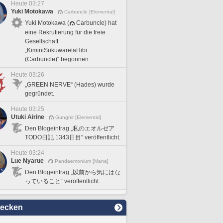
Heute 03:27
Yuki Motokawa
Carbuncle [Elemental]
Yuki Motokawa (
Carbuncle) hat
eine Rekrutierung für die freie
Gesellschaft
„KiminiSukuwaretaHibi
(Carbuncle)“ begonnen.
Heute 03:26
„GREEN NERVE“ (Hades) wurde
gegründet.
Heute 03:25
Utuki Airine
Gungnir [Elemental]
Den Blogeintrag „私のエオルゼア
TODO日記 1343日目“ veröffentlicht.
Heute 03:24
Lue Nyarue
Pandaemonium [Mana]
Den Blogeintrag „以前から気にはな
っていること“ veröffentlicht.
decken