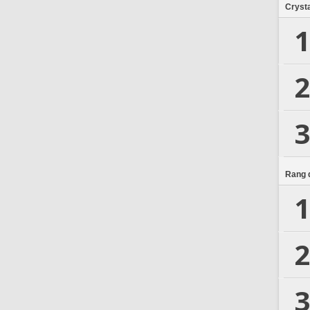
Crysta
1
2
3
Rang d
1
2
3