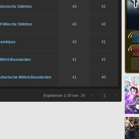
imsische Stilettos
43
42
l'dhische Stilettos
43
42
Jambiyas
43
41
ithril-Baselarden
41
41
therische Mithril-Baselarden
41
40
Ergebnisse
1
-
20
von
20
1