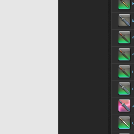
K
M
Ä
G