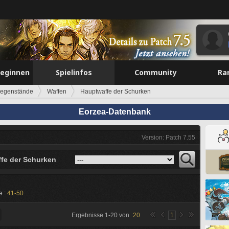
beginnen
Spielinfos
Community
Ra
egenstände
Waffen
Hauptwaffe der Schurken
Eorzea-Datenbank
Version: Patch 7.55
fe der Schurken
e :
41-50
Ergebnisse
1
-
20
von
20
1