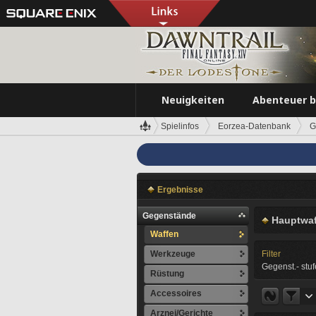
Neuigkeiten
Abenteuer 
Spielinfos
Eorzea-Datenbank
G
Ergebnisse
Gegenstände
Hauptwaf
Waffen
Werkzeuge
Filter
Gegenst.- stuf
Rüstung
Accessoires
Arznei/Gerichte