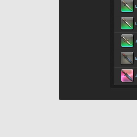
L
U
M
Ä