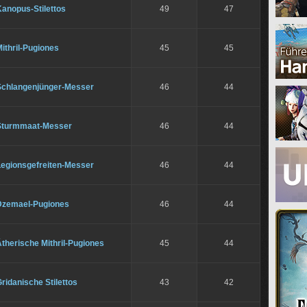
anopus-Stilettos
49
47
ithril-Pugiones
45
45
Schlangenjünger-Messer
46
44
Sturmmaat-Messer
46
44
Legionsgefreiten-Messer
46
44
Dzemael-Pugiones
46
44
therische Mithril-Pugiones
45
44
ridanische Stilettos
43
42