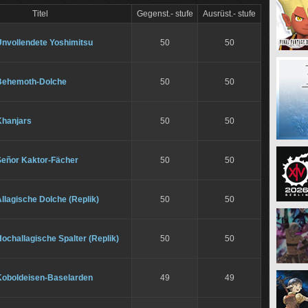
Titel
Gegenst.- stufe
Ausrüst.- stufe
Unvollendete Yoshimitsu
50
50
Behemoth-Dolche
50
50
Khanjars
50
50
Señor Kaktor-Fächer
50
50
llagische Dolche (Replik)
50
50
ochallagische Spalter (Replik)
50
50
Koboldeisen-Baselarden
49
49