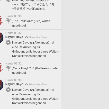
switch2版フリトラを試したメモ
+設定移植“ veröffentlicht.
Heute 03:36
„The Trailblaze“ (Lich) wurde
gegründet.
Heute 03:32
Nayupi Dayo
Alexander [Gaia]
Nayupi Dayo (
Alexander) hat
eine Rekrutierung für
Gründungsmitglieder eines Welten-
Kontaktkreises begonnen.
Heute 03:31
„Subs Ahoy! Co.“ (Rafflesia) wurde
gegründet.
Heute 03:30
Nayupi Dayo
Alexander [Gaia]
Nayupi Dayo (
Alexander) hat
eine Rekrutierung für
Gründungsmitglieder eines Welten-
Kontaktkreises begonnen.