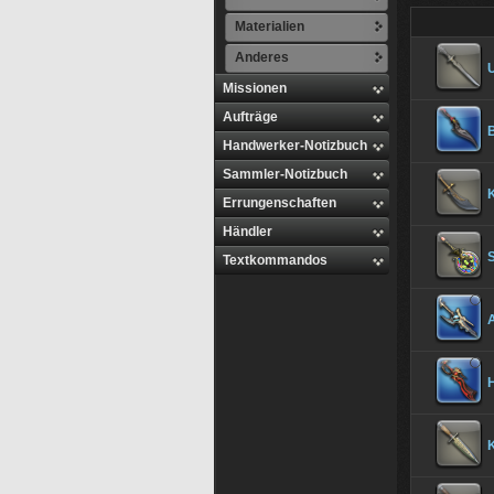
Materialien
Anderes
Missionen
Aufträge
Handwerker-Notizbuch
Sammler-Notizbuch
Errungenschaften
Händler
Textkommandos
A
H