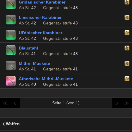
Gridanischer Karabiner
Ab St.
42
Gegenst.- stufe
43
Limsischer Karabiner
Ab St.
42
Gegenst.- stufe
43
Ul'dhischer Karabiner
Ab St.
42
Gegenst.- stufe
43
Blaustahl
Ab St.
41
Gegenst.- stufe
43
Mithril-Muskete
Ab St.
41
Gegenst.- stufe
41
Ätherische Mithril-Muskete
Ab St.
40
Gegenst.- stufe
41
Seite 1 (von 1)
Waffen