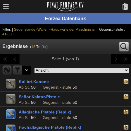
Eorzea-Datenbank
Filter: |
Gegenstände>Waffen>Hauptwaffe der Maschinisten
| Gegenst.- stufe :
41-50
|
Ergebnisse
(
18
Treffer)
Seite 1 (von 1)
Kolibri-Kanone
Ab St.
50
Gegenst.- stufe
50
Señor Kaktor-Pistole
Ab St.
50
Gegenst.- stufe
50
Allagische Pistole (Replik)
Ab St.
50
Gegenst.- stufe
50
Hochallagische Pistole (Replik)