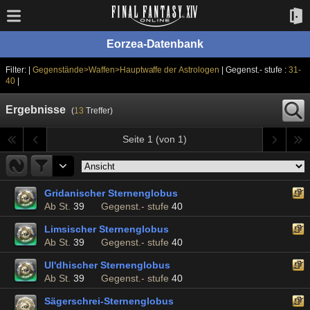
Eorzea-Datenbank
Filter: |
Gegenstände>Waffen>Hauptwaffe der Astrologen
| Gegenst.- stufe :
31-
40
|
Ergebnisse
(
13
Treffer)
Seite 1 (von 1)
Gridanischer Sternenglobus
Ab St.
39
Gegenst.- stufe
40
Limsischer Sternenglobus
Ab St.
39
Gegenst.- stufe
40
Ul'dhischer Sternenglobus
Ab St.
39
Gegenst.- stufe
40
Sägerschrei-Sternenglobus