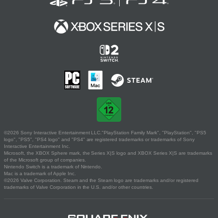
©2026 Sony Interactive Entertainment LLC."PlayStation Family Mark", "PlayStation", "PS5
logo", "PS5", "PS4 logo" and "PS4" are registered trademarks or trademarks of Sony
Interactive Entertainment Inc.
Microsoft, the XBOX Sphere mark, the Series X|S logo and XBOX Series X|S are trademarks
of the Microsoft group of companies.
Nintendo Switch is a trademark of Nintendo.
Mac is a trademark of Apple Inc.
©2026 Valve Corporation. Steam and the Steam logo are trademarks and/or registered
trademarks of Valve Corporation in the U.S. and/or other countries.