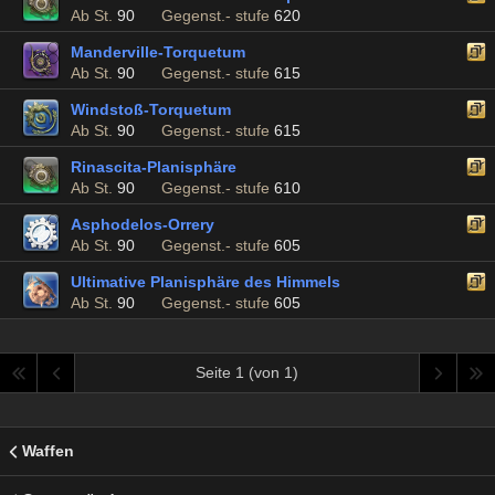
Ab St.
90
Gegenst.- stufe
620
Manderville-Torquetum
Ab St.
90
Gegenst.- stufe
615
Windstoß-Torquetum
Ab St.
90
Gegenst.- stufe
615
Rinascita-Planisphäre
Ab St.
90
Gegenst.- stufe
610
Asphodelos-Orrery
Ab St.
90
Gegenst.- stufe
605
Ultimative Planisphäre des Himmels
Ab St.
90
Gegenst.- stufe
605
Seite 1 (von 1)
Waffen