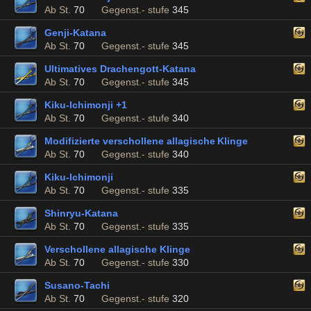
Ab St.
70
Gegenst.- stufe
345
Genji-Katana
Ab St.
70
Gegenst.- stufe
345
Ultimatives Drachengott-Katana
Ab St.
70
Gegenst.- stufe
345
Kiku-Ichimonji +1
Ab St.
70
Gegenst.- stufe
340
Modifizierte verschollene allagische Klinge
Ab St.
70
Gegenst.- stufe
340
Kiku-Ichimonji
Ab St.
70
Gegenst.- stufe
335
Shinryu-Katana
Ab St.
70
Gegenst.- stufe
335
Verschollene allagische Klinge
Ab St.
70
Gegenst.- stufe
330
Susano-Tachi
Ab St.
70
Gegenst.- stufe
320