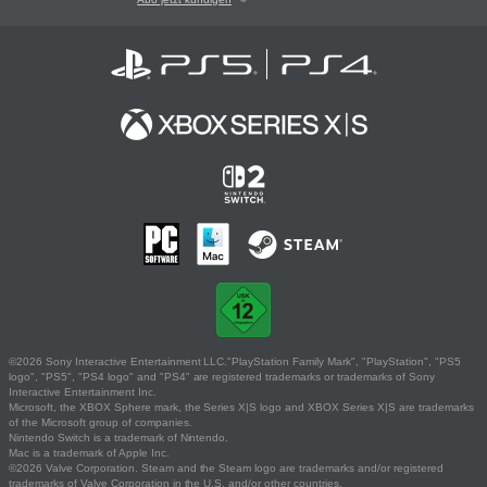
©2026 Sony Interactive Entertainment LLC."PlayStation Family Mark", "PlayStation", "PS5
logo", "PS5", "PS4 logo" and "PS4" are registered trademarks or trademarks of Sony
Interactive Entertainment Inc.
Microsoft, the XBOX Sphere mark, the Series X|S logo and XBOX Series X|S are trademarks
of the Microsoft group of companies.
Nintendo Switch is a trademark of Nintendo.
Mac is a trademark of Apple Inc.
©2026 Valve Corporation. Steam and the Steam logo are trademarks and/or registered
trademarks of Valve Corporation in the U.S. and/or other countries.