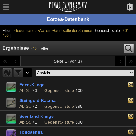
Eorzea-Datenbank
Filter: |
Gegenstände>Waffen>Hauptwaffe der Samurai
| Gegenst.- stufe :
301-
400
|
Ergebnisse
(
40
Treffer)
Seite 1 (von 1)
Feen-Klinge
Ab St.
73
Gegenst.- stufe
400
Steingold-Katana
Ab St.
72
Gegenst.- stufe
395
Seenland-Klinge
Ab St.
71
Gegenst.- stufe
390
Torigashira