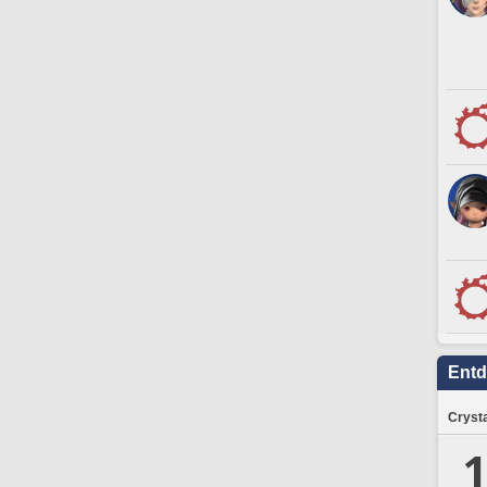
Ent
Crysta
1