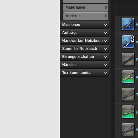
Materialien
Anderes
Missionen
Aufträge
Handwerker-Notizbuch
Sammler-Notizbuch
Errungenschaften
Händler
Textkommandos
K
T