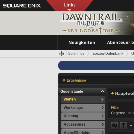
Neuigkeiten
Abenteuer 
Spielinfos
Eorzea-Datenbank
G
Ergebnisse
Gegenstände
Hauptwaf
Waffen
Werkzeuge
Filter
Gegenst.- stuf
Rüstung
Accessoires
Arznei/Gerichte