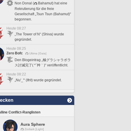
Non Donal (
Bahamut) hat eine
Rekrutierung für die freie
Gesellschaft „Tsun Tsun (Bahamut)“
begonnen.
Heute 08:27
„The Tower of N“ (Shiva) wurde
gegründet.
Heute 08:25
Zero Bofc
Ultima [Gaia]
Den Blogeintrag „極グラシャラボラ
ス討滅完了( *´艸｀)“ veröffentlicht.
Heute 08:22
„Nu'_'“ (Ifrit) wurde gegründet.
decken
lline Conflict-Ranglisten
Aura Sphere
Zodiark [Light]