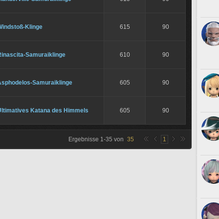
Windstoß-Klinge
615
90
Rinascita-Samuraiklinge
610
90
Asphodelos-Samuraiklinge
605
90
Ultimatives Katana des Himmels
605
90
Ergebnisse
1
-
35
von
35
1