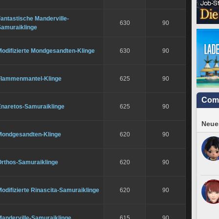
antastische Manderville-
630
90
Samuraiklinge
Modifizierte Mondgesandten-Klinge
630
90
Flammenmantel-Klinge
625
90
Com
Enaretos-Samuraiklinge
625
90
Neues
Mondgesandten-Klinge
620
90
Orthos-Samuraiklinge
620
90
odifizierte Rinascita-Samuraiklinge
620
90
Manderville-Samuraiklinge
615
90