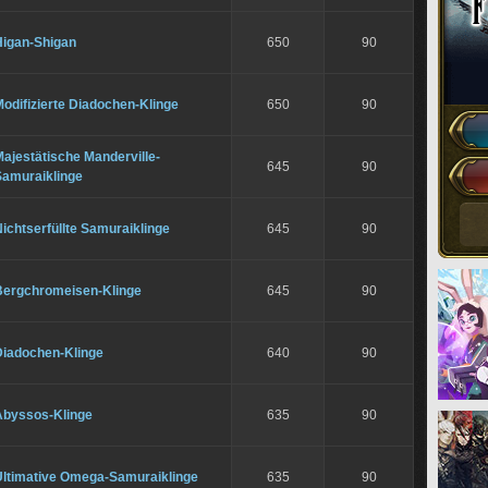
Higan-Shigan
650
90
odifizierte Diadochen-Klinge
650
90
ajestätische Manderville-
645
90
Samuraiklinge
ichtserfüllte Samuraiklinge
645
90
Bergchromeisen-Klinge
645
90
Diadochen-Klinge
640
90
Abyssos-Klinge
635
90
Ultimative Omega-Samuraiklinge
635
90