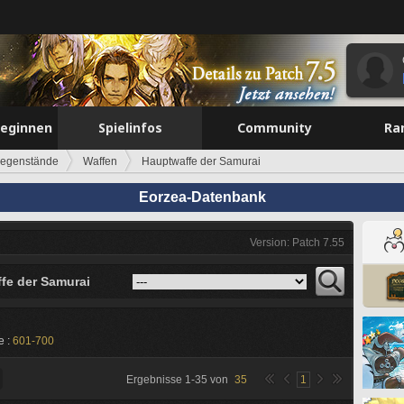
beginnen
Spielinfos
Community
Ra
egenstände
Waffen
Hauptwaffe der Samurai
Eorzea-Datenbank
Version: Patch 7.55
fe der Samurai
e :
601-700
Ergebnisse
1
-
35
von
35
1