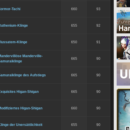
Zormor-Tachi
660
93
Ruthenium-Klinge
655
92
Flussatem-Klinge
650
91
andervillöse Manderville-
665
90
Samuraiklinge
Samuraiklinge des Aufstiegs
665
90
Exquisites Higan-Shigan
665
90
odifiziertes Higan-Shigan
660
90
linge der Unersättlichkeit
655
90