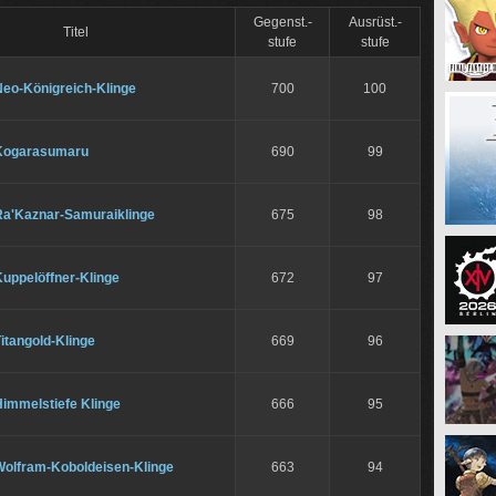
Gegenst.-
Ausrüst.-
Titel
stufe
stufe
Neo-Königreich-Klinge
700
100
Kogarasumaru
690
99
Ra'Kaznar-Samuraiklinge
675
98
uppelöffner-Klinge
672
97
itangold-Klinge
669
96
Himmelstiefe Klinge
666
95
Wolfram-Koboldeisen-Klinge
663
94