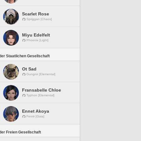
Scarlet Rose
Spriggan [Chaos]
Miyu Edelfelt
Phoenix [Light]
er Staatlichen Gesellschaft
Ot Sad
Gungnir [Elemental]
Fransabelle Chloe
Typhon [Elemental]
Ennet Akoya
Fenrir [Gaia]
er Freien Gesellschaft