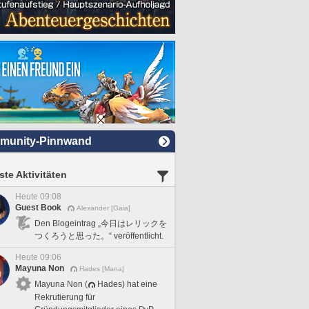
munity-Pinnwand
te Aktivitäten
Heute 09:08
Guest Book
Alexander [Gaia]
Den Blogeintrag „今日はレリックを
つくろうと思った。“ veröffentlicht.
Heute 09:06
Mayuna Non
Hades [Mana]
Mayuna Non (
Hades) hat eine
Rekrutierung für