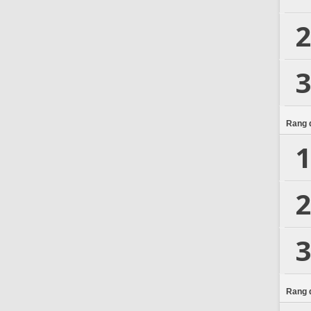
2
3
Rang d
1
2
3
Rang d