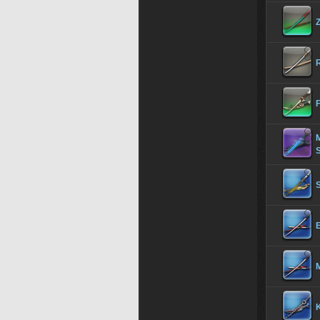
M
M
K