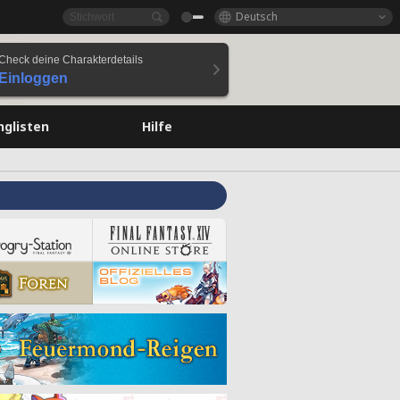
Deutsch
Check deine Charakterdetails
Einloggen
nglisten
Hilfe