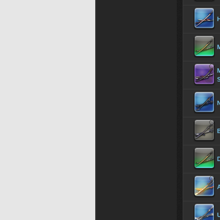
M
M
N