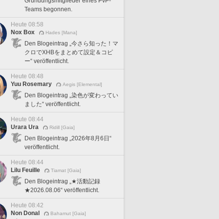
Gründungsmitglieder eines PvP-
Teams begonnen.
Heute 08:58
Nox Box
Hades [Mana]
Den Blogeintrag „今さら知った！マ
クロでXHBをまとめて設定＆コピ
ー“ veröffentlicht.
Heute 08:48
Yuu Rosemary
Aegis [Elemental]
Den Blogeintrag „染色が変わってい
ました“ veröffentlicht.
Heute 08:44
Urara Ura
Ridill [Gaia]
Den Blogeintrag „2026年8月6日“
veröffentlicht.
Heute 08:44
Lilu Feuille
Tiamat [Gaia]
Den Blogeintrag „★活動記録
★2026.08.06“ veröffentlicht.
Heute 08:42
Non Donal
Bahamut [Gaia]