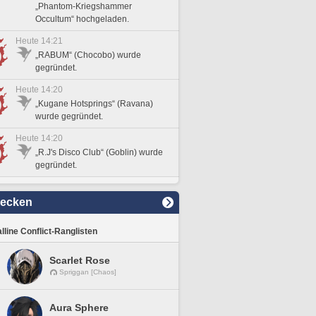
„Phantom-Kriegshammer
Occultum“ hochgeladen.
Heute 14:21
„RABUM“ (Chocobo) wurde
gegründet.
Heute 14:20
„Kugane Hotsprings“ (Ravana)
wurde gegründet.
Heute 14:20
„R.J's Disco Club“ (Goblin) wurde
gegründet.
decken
lline Conflict-Ranglisten
Scarlet Rose
Spriggan [Chaos]
Aura Sphere