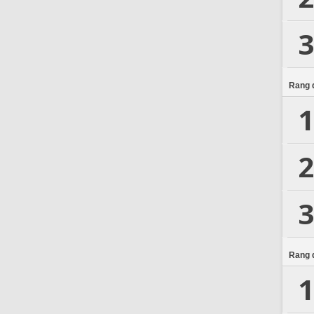
3
Rang d
1
2
3
Rang d
1