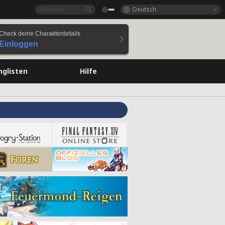
Deutsch
Check deine Charakterdetails
Einloggen
nglisten
Hilfe