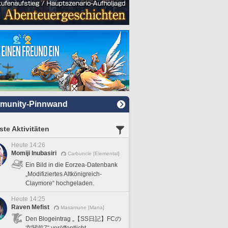
munity-Pinnwand
te Aktivitäten
Heute 14:26
Momiji Inubasiri
Carbuncle [Elemental]
Ein Bild in die Eorzea-Datenbank
„Modifiziertes Altkönigreich-
Claymore“ hochgeladen.
Heute 14:25
Raven Mefist
Masamune [Mana]
Den Blogeintrag „【SS日記】FCの
玄関前7“ veröffentlicht.