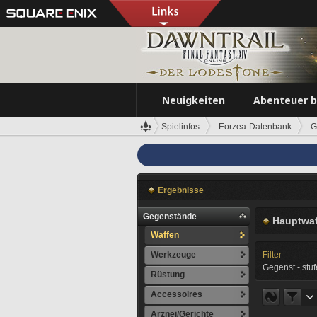
Neuigkeiten
Abenteuer 
Spielinfos
Eorzea-Datenbank
G
Ergebnisse
Gegenstände
Hauptwaf
Waffen
Werkzeuge
Filter
Gegenst.- stuf
Rüstung
Accessoires
Arznei/Gerichte