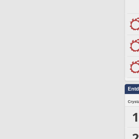
Ent
Crysta
1
2