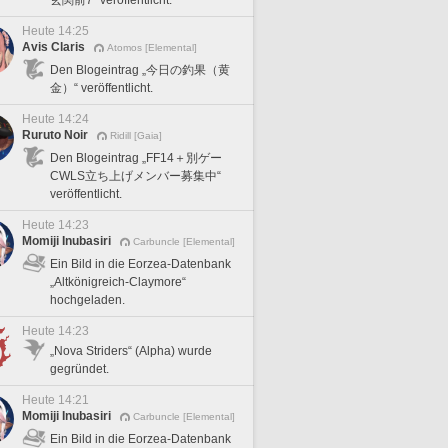
Heute 14:25
Avis Claris
Atomos [Elemental]
Den Blogeintrag „今日の釣果（黄
金）“ veröffentlicht.
Heute 14:24
Ruruto Noir
Ridill [Gaia]
Den Blogeintrag „FF14＋別ゲー
CWLS立ち上げメンバー募集中“
veröffentlicht.
Heute 14:23
Momiji Inubasiri
Carbuncle [Elemental]
Ein Bild in die Eorzea-Datenbank
„Altkönigreich-Claymore“
hochgeladen.
Heute 14:23
„Nova Striders“ (Alpha) wurde
gegründet.
Heute 14:21
Momiji Inubasiri
Carbuncle [Elemental]
Ein Bild in die Eorzea-Datenbank