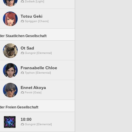
Zodiark [Light]
Totsu Geki
Spriggan [Chaos]
er Staatlichen Gesellschaft
Ot Sad
Gungnir [Elemental]
Fransabelle Chloe
Typhon [Elemental]
Ennet Akoya
Fenrir [Gaia]
er Freien Gesellschaft
10:00
Gungnir [Elemental]