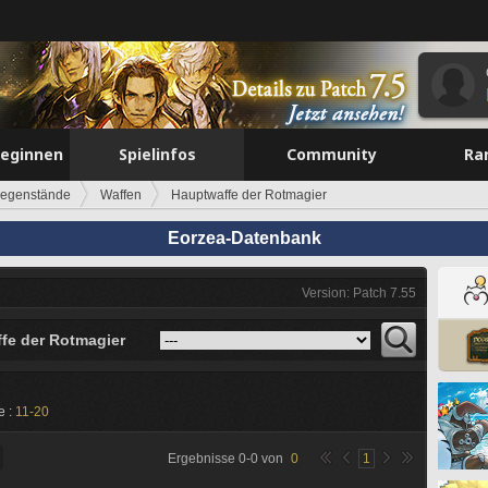
beginnen
Spielinfos
Community
Ra
egenstände
Waffen
Hauptwaffe der Rotmagier
Eorzea-Datenbank
Version: Patch 7.55
fe der Rotmagier
e :
11-20
Ergebnisse
0
-
0
von
0
1