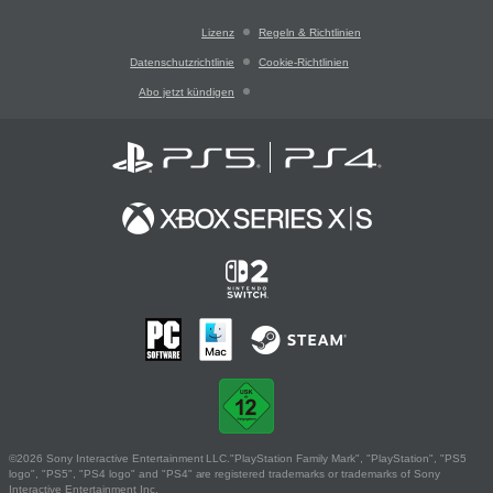
Lizenz
Regeln & Richtlinien
Datenschutzrichtlinie
Cookie-Richtlinien
Abo jetzt kündigen
©2026 Sony Interactive Entertainment LLC."PlayStation Family Mark", "PlayStation", "PS5
logo", "PS5", "PS4 logo" and "PS4" are registered trademarks or trademarks of Sony
Interactive Entertainment Inc.