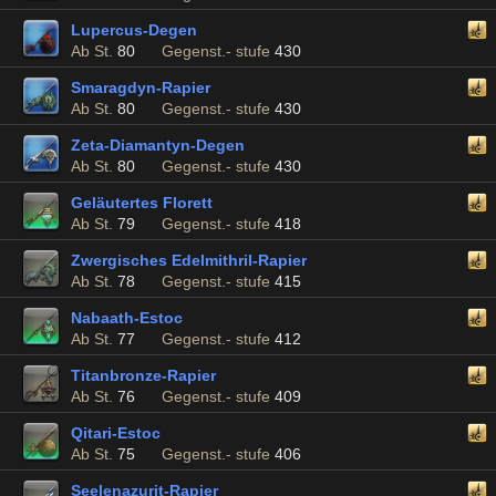
Lupercus-Degen
Ab St.
80
Gegenst.- stufe
430
Smaragdyn-Rapier
Ab St.
80
Gegenst.- stufe
430
Zeta-Diamantyn-Degen
Ab St.
80
Gegenst.- stufe
430
Geläutertes Florett
Ab St.
79
Gegenst.- stufe
418
Zwergisches Edelmithril-Rapier
Ab St.
78
Gegenst.- stufe
415
Nabaath-Estoc
Ab St.
77
Gegenst.- stufe
412
Titanbronze-Rapier
Ab St.
76
Gegenst.- stufe
409
Qitari-Estoc
Ab St.
75
Gegenst.- stufe
406
Seelenazurit-Rapier