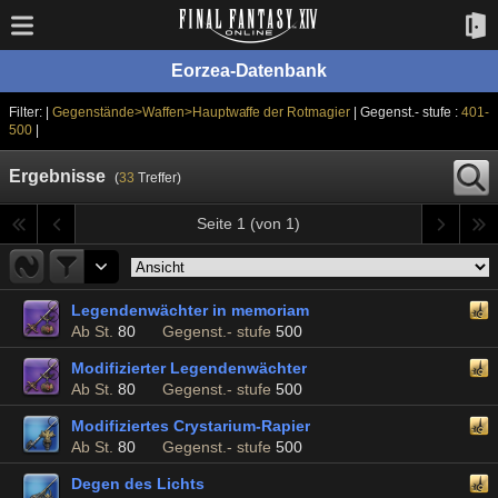
Eorzea-Datenbank
Filter: |
Gegenstände>Waffen>Hauptwaffe der Rotmagier
| Gegenst.- stufe :
401-
500
|
Ergebnisse
(
33
Treffer)
Seite 1 (von 1)
Legendenwächter in memoriam
Ab St.
80
Gegenst.- stufe
500
Modifizierter Legendenwächter
Ab St.
80
Gegenst.- stufe
500
Modifiziertes Crystarium-Rapier
Ab St.
80
Gegenst.- stufe
500
Degen des Lichts