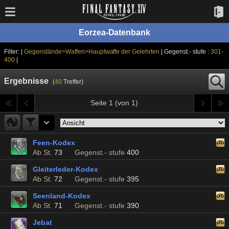
Eorzea-Datenbank
Filter: |
Gegenstände>Waffen>Hauptwaffe der Gelehrten
| Gegenst.- stufe :
301-
400
|
Ergebnisse
(
40
Treffer)
Seite 1 (von 1)
Feen-Kodex
Ab St.
73
Gegenst.- stufe
400
Gleiterleder-Kodex
Ab St.
72
Gegenst.- stufe
395
Seenland-Kodex
Ab St.
71
Gegenst.- stufe
390
Jebat