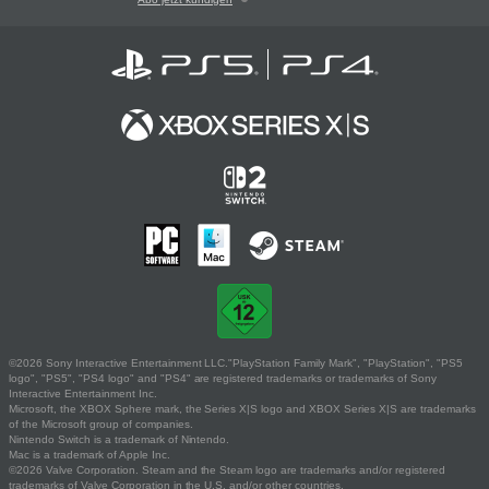
©2026 Sony Interactive Entertainment LLC."PlayStation Family Mark", "PlayStation", "PS5
logo", "PS5", "PS4 logo" and "PS4" are registered trademarks or trademarks of Sony
Interactive Entertainment Inc.
Microsoft, the XBOX Sphere mark, the Series X|S logo and XBOX Series X|S are trademarks
of the Microsoft group of companies.
Nintendo Switch is a trademark of Nintendo.
Mac is a trademark of Apple Inc.
©2026 Valve Corporation. Steam and the Steam logo are trademarks and/or registered
trademarks of Valve Corporation in the U.S. and/or other countries.