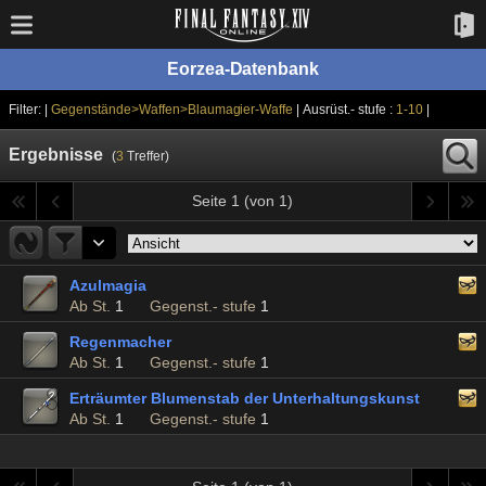
Eorzea-Datenbank
Filter: |
Gegenstände>Waffen>Blaumagier-Waffe
| Ausrüst.- stufe :
1-10
|
Ergebnisse
(
3
Treffer)
Seite 1 (von 1)
Azulmagia
Ab St.
1
Gegenst.- stufe
1
Regenmacher
Ab St.
1
Gegenst.- stufe
1
Erträumter Blumenstab der Unterhaltungskunst
Ab St.
1
Gegenst.- stufe
1