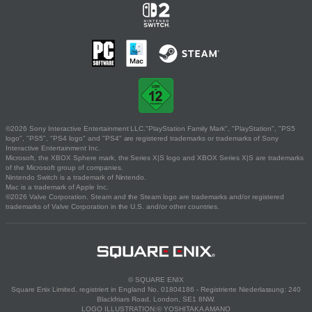
©2026 Sony Interactive Entertainment LLC."PlayStation Family Mark", "PlayStation", "PS5
logo", "PS5", "PS4 logo" and "PS4" are registered trademarks or trademarks of Sony
Interactive Entertainment Inc.
Microsoft, the XBOX Sphere mark, the Series X|S logo and XBOX Series X|S are trademarks
of the Microsoft group of companies.
Nintendo Switch is a trademark of Nintendo.
Mac is a trademark of Apple Inc.
©2026 Valve Corporation. Steam and the Steam logo are trademarks and/or registered
trademarks of Valve Corporation in the U.S. and/or other countries.
© SQUARE ENIX
Square Enix Limited, registriert in England No. 01804186 - Registrierte Niederlassung: 240
Blackfriars Road, London, SE1 8NW.
LOGO ILLUSTRATION:© YOSHITAKA AMANO