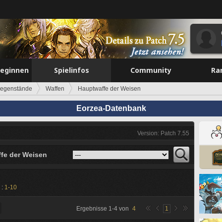
beginnen
Spielinfos
Community
Ra
egenstände
Waffen
Hauptwaffe der Weisen
Eorzea-Datenbank
Version: Patch 7.55
fe der Weisen
 :
1-10
Ergebnisse
1
-
4
von
4
1