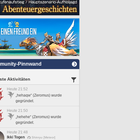
munity-Pinnwand
te Aktivitäten
Heute 21:52
„hehaqw“ (Zeromus) wurde
gegründet.
Heute 21:50
„hehehe“ (Zeromus) wurde
gegründet.
Heute 21:48
Ikki Togen
Shinryu [Meteor]