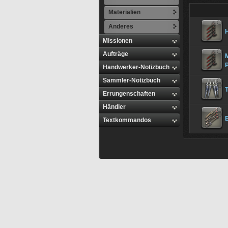
Materialien
Anderes
Missionen
Aufträge
M
Handwerker-Notizbuch
Sammler-Notizbuch
Errungenschaften
Händler
Textkommandos