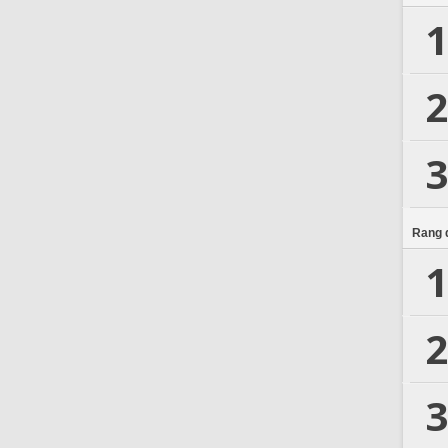
1
2
3
Rang d
1
2
3