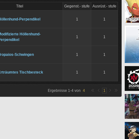
Titel
Gegenst.- stufe
Ausrüst.- stufe
Höllenhund-Perpendikel
1
1
odifizierte Höllenhund-
1
1
Perpendikel
Tropaios-Schwingen
1
1
Erträumtes Tischbesteck
1
1
Ergebnisse
1
-
4
von
4
1