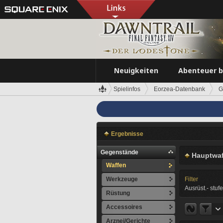
Neuigkeiten
Abenteuer 
Spielinfos
Eorzea-Datenbank
G
Ergebnisse
Gegenstände
Hauptwaf
Waffen
Werkzeuge
Filter
Ausrüst.- stufe
Rüstung
Accessoires
Arznei/Gerichte