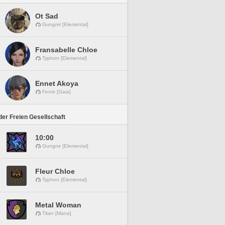
Ot Sad
Gungnir [Elemental]
Fransabelle Chloe
Typhon [Elemental]
Ennet Akoya
Fenrir [Gaia]
er Freien Gesellschaft
10:00
Gungnir [Elemental]
Fleur Chloe
Typhon [Elemental]
Metal Woman
Titan [Mana]