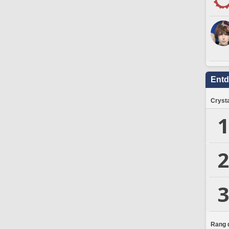
Ent
Crysta
1
2
3
Rang d