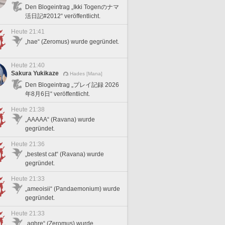
Den Blogeintrag „Ikki Togenのナマ
活日記#2012“ veröffentlicht.
Heute 21:41
„hae“ (Zeromus) wurde gegründet.
Heute 21:40
Sakura Yukikaze
Hades [Mana]
Den Blogeintrag „プレイ記録 2026
年8月6日“ veröffentlicht.
Heute 21:38
„AAAAA“ (Ravana) wurde
gegründet.
Heute 21:36
„bestest cat“ (Ravana) wurde
gegründet.
Heute 21:33
„ameoisii“ (Pandaemonium) wurde
gegründet.
Heute 21:33
„aghre“ (Zeromus) wurde