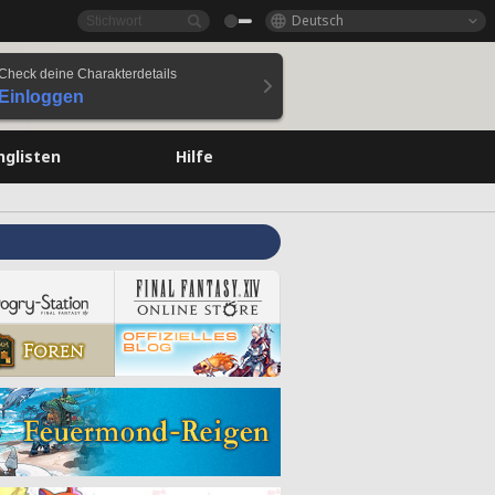
Deutsch
Check deine Charakterdetails
Einloggen
nglisten
Hilfe