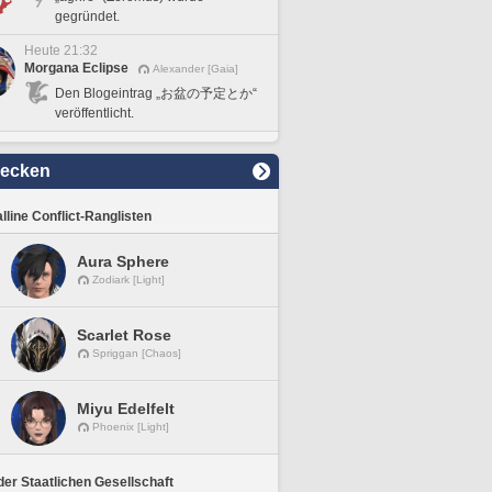
gegründet.
Heute 21:32
Morgana Eclipse
Alexander [Gaia]
Den Blogeintrag „お盆の予定とか“
veröffentlicht.
decken
lline Conflict-Ranglisten
Aura Sphere
Zodiark [Light]
Scarlet Rose
Spriggan [Chaos]
Miyu Edelfelt
Phoenix [Light]
er Staatlichen Gesellschaft