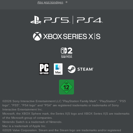
Abo jetzt kündigen
©2026 Sony Interactive Entertainment LLC."PlayStation Family Mark", "PlayStation", "PS5
logo", "PS5", "PS4 logo" and "PS4" are registered trademarks or trademarks of Sony
Interactive Entertainment Inc.
Microsoft, the XBOX Sphere mark, the Series X|S logo and XBOX Series X|S are trademarks
of the Microsoft group of companies.
Nintendo Switch is a trademark of Nintendo.
Mac is a trademark of Apple Inc.
©2026 Valve Corporation. Steam and the Steam logo are trademarks and/or registered