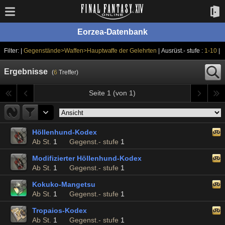
Eorzea-Datenbank
Filter: |
Gegenstände>Waffen>Hauptwaffe der Gelehrten
| Ausrüst.- stufe :
1-10
|
Ergebnisse
(
6
Treffer)
Seite 1 (von 1)
Höllenhund-Kodex
Ab St.
1
Gegenst.- stufe
1
Modifizierter Höllenhund-Kodex
Ab St.
1
Gegenst.- stufe
1
Kokuko-Mangetsu
Ab St.
1
Gegenst.- stufe
1
Tropaios-Kodex
Ab St.
1
Gegenst.- stufe
1