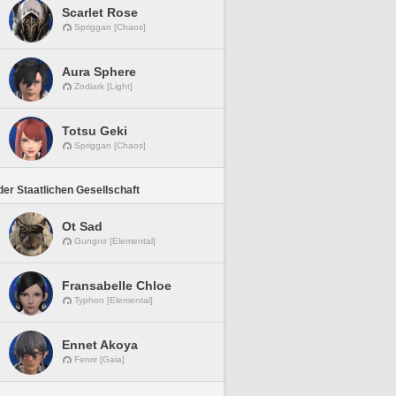
Scarlet Rose
Spriggan [Chaos]
Aura Sphere
Zodiark [Light]
Totsu Geki
Spriggan [Chaos]
er Staatlichen Gesellschaft
Ot Sad
Gungnir [Elemental]
Fransabelle Chloe
Typhon [Elemental]
Ennet Akoya
Fenrir [Gaia]