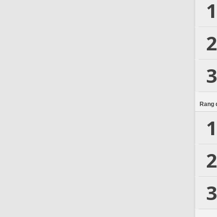
1
2
3
Rang d
1
2
3