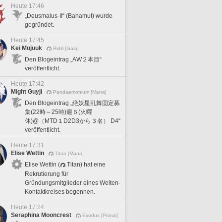
Heute 17:46
„Deusmalus-II“ (Bahamut) wurde
gegründet.
Heute 17:45
Kei Mujuuk
Ridill [Gaia]
Den Blogeintrag „AW２本目“
veröffentlicht.
Heute 17:42
Might Guyji
Pandaemonium [Mana]
Den Blogeintrag „絶妖星乱舞固定募
集(22時～25時)週６(火曜
休)@（MTD１D2D3から３名） D4“
veröffentlicht.
Heute 17:31
Elise Wettin
Titan [Mana]
Elise Wettin (
Titan) hat eine
Rekrutierung für
Gründungsmitglieder eines Welten-
Kontaktkreises begonnen.
Heute 17:24
Seraphina Mooncrest
Exodus [Primal]