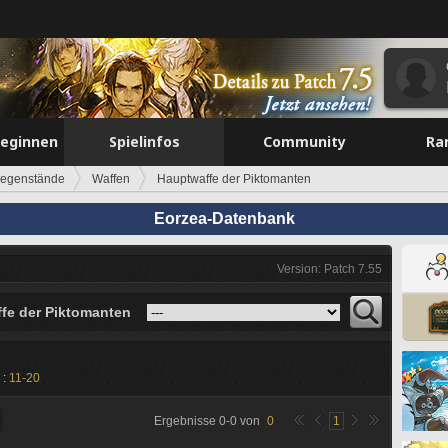
beginnen
Spielinfos
Community
Ra
egenstände
Waffen
Hauptwaffe der Piktomanten
Eorzea-Datenbank
Version: Patch 7.55
fe der Piktomanten
 :
11-20
Ergebnisse
0
-
0
von
0
1