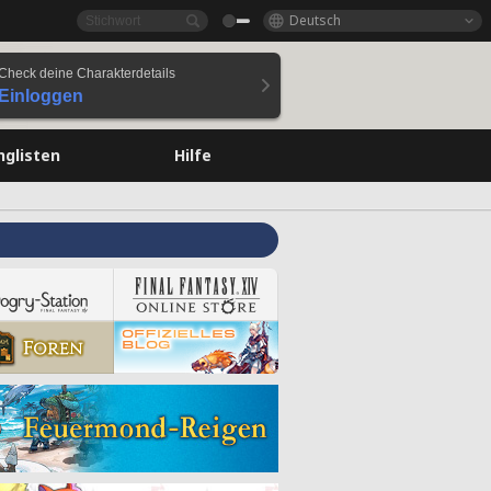
Deutsch
Check deine Charakterdetails
Einloggen
nglisten
Hilfe