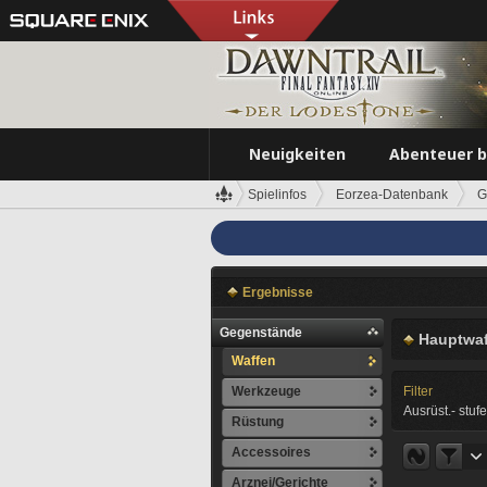
Neuigkeiten
Abenteuer 
Spielinfos
Eorzea-Datenbank
G
Ergebnisse
Gegenstände
Hauptwaf
Waffen
Werkzeuge
Filter
Ausrüst.- stufe
Rüstung
Accessoires
Arznei/Gerichte