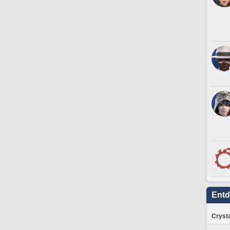
Ent
Crysta