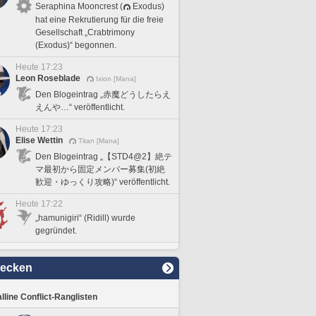
Seraphina Mooncrest (
Exodus)
hat eine Rekrutierung für die freie
Gesellschaft „Crabtrimony
(Exodus)“ begonnen.
Heute 17:23
Leon Roseblade
Ixion [Mana]
Den Blogeintrag „赤魔どうしたらえ
えんや…“ veröffentlicht.
Heute 17:23
Elise Wettin
Titan [Mana]
Den Blogeintrag „【STD4@2】絶テ
マ最初から固定メンバー募集(初絶
歓迎・ゆっくり攻略)“ veröffentlicht.
Heute 17:22
„hamunigiri“ (Ridill) wurde
gegründet.
decken
lline Conflict-Ranglisten