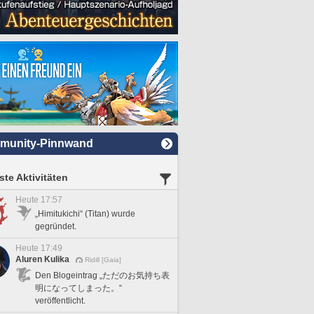
munity-Pinnwand
te Aktivitäten
Heute 17:57
„Himitukichi“ (Titan) wurde
gegründet.
Heute 17:49
Aluren Kulika
Ridill [Gaia]
Den Blogeintrag „ただのお気持ち表
明になってしまった。“
veröffentlicht.