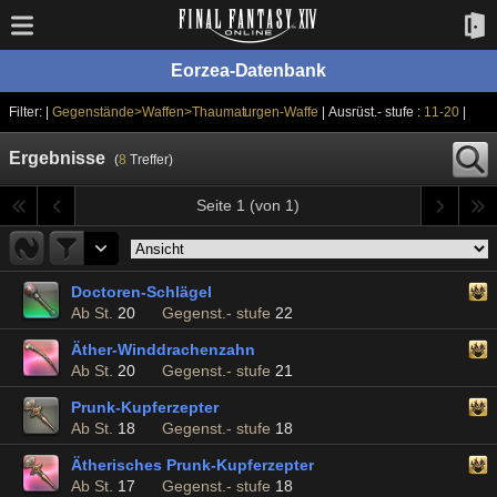
Eorzea-Datenbank
Filter: |
Gegenstände>Waffen>Thaumaturgen-Waffe
| Ausrüst.- stufe :
11-20
|
Ergebnisse
(
8
Treffer)
Seite 1 (von 1)
Doctoren-Schlägel
Ab St.
20
Gegenst.- stufe
22
Äther-Winddrachenzahn
Ab St.
20
Gegenst.- stufe
21
Prunk-Kupferzepter
Ab St.
18
Gegenst.- stufe
18
Ätherisches Prunk-Kupferzepter
Ab St.
17
Gegenst.- stufe
18