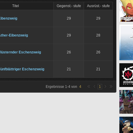
Titel
Gegenst.- stufe
Ausrüst.- stufe
Eibenzweig
29
29
Äther-Eibenzweig
29
28
Flüsternder Eschenzweig
26
26
ünfblättriger Eschenzweig
21
21
Ergebnisse
1
-
4
von
4
1