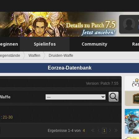
beginnen
Spielinfos
Community
Ra
egenstände
Waffen
Druiden-Waffe
Eorzea-Datenbank
Version: Patch 7.55
Waffe
 :
21-30
Ergebnisse
1
-
4
von
4
1