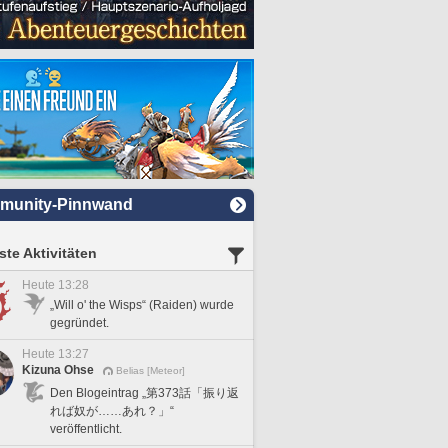
munity-Pinnwand
te Aktivitäten
Heute 13:28
„Will o' the Wisps“ (Raiden) wurde
gegründet.
Heute 13:27
Kizuna Ohse
Belias [Meteor]
Den Blogeintrag „第373話「振り返
れば奴が……あれ？」“
veröffentlicht.