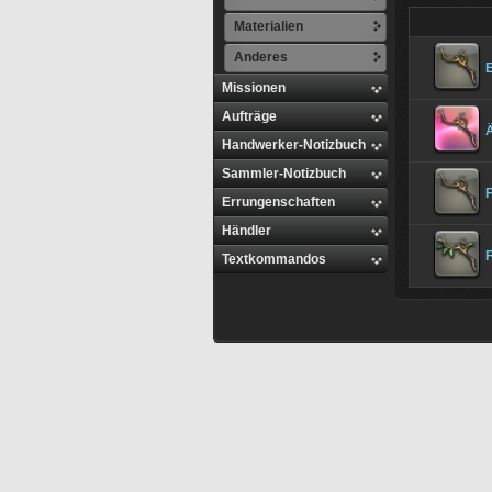
Materialien
Anderes
Missionen
Aufträge
Handwerker-Notizbuch
Sammler-Notizbuch
Errungenschaften
Händler
F
Textkommandos