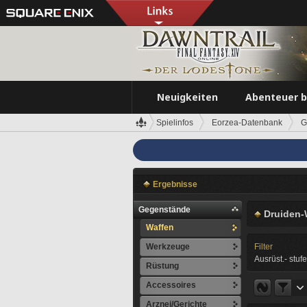
Neuigkeiten
Abenteuer 
Spielinfos
Eorzea-Datenbank
G
Ergebnisse
Gegenstände
Druiden-
Waffen
Werkzeuge
Filter
Ausrüst.- stufe
Rüstung
Accessoires
Arznei/Gerichte