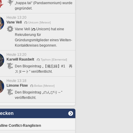
„happa tai“ (Pandaemonium) wurde
gegründet.
Heute 13:20
Vane Vell
Unicorn [Meteor]
Vane Vell (
Unicorn) hat eine
Rekrutierung für
Gründungsmitglieder eines Welten-
Kontaktkreises begonnen.
Heute 13:20
Karwill Rausbelt
Typhon [Elemental]
Den Blogeintrag „【備忘録】#1 再
スタート“ veröffentlicht.
Heute 13:18
Limone Flow
Belias [Meteor]
Den Blogeintrag „のんびり～“
veröffentlicht.
decken
lline Conflict-Ranglisten