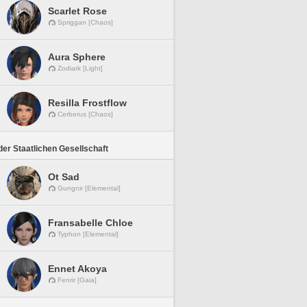
Scarlet Rose
Spriggan [Chaos]
Aura Sphere
Zodiark [Light]
Resilla Frostflow
Cerberus [Chaos]
er Staatlichen Gesellschaft
Ot Sad
Gungnir [Elemental]
Fransabelle Chloe
Typhon [Elemental]
Ennet Akoya
Fenrir [Gaia]