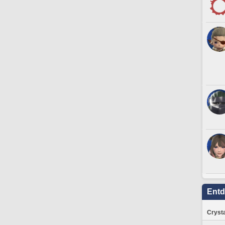
Ent
Crysta