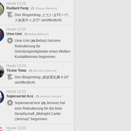
Heute 13:26
Radiant Fang
Shinryu [Meteor]
Den Blogeintrag „ただいまFCハウ
ス改装中☆彡①“ veröffentlicht.
Heute 13:25
Ume Umi
Belias [Meteor]
Ume Umi (
Belias) hat eine
Rekrutierung für
Gründungsmitglieder eines Welten-
Kontaktkreises begonnen.
Heute 13:23
Tirune Towa
Zeromus [Meteor]
Den Blogeintrag „絶妖星乱舞＃24“
veröffentlicht.
Heute 13:21
Superaerial Ace
Jenova [Aether]
Superaerial Ace (
Jenova) hat
eine Rekrutierung für die freie
Gesellschaft „Midnight Cartel
(Jenova)“ begonnen.
Heute 13:20