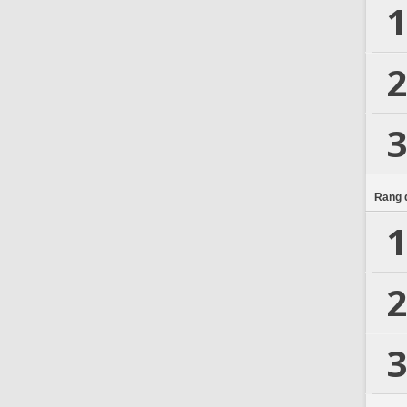
1
2
3
Rang d
1
2
3