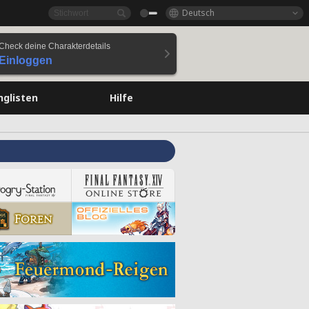
Deutsch
Check deine Charakterdetails
Einloggen
nglisten
Hilfe