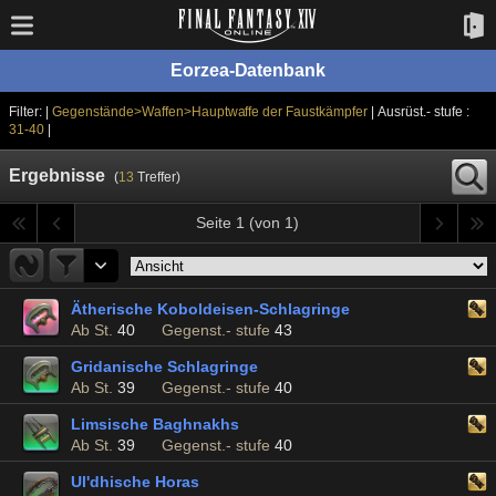
Eorzea-Datenbank
Filter: |
Gegenstände>Waffen>Hauptwaffe der Faustkämpfer
| Ausrüst.- stufe :
31-40
|
Ergebnisse
(
13
Treffer)
Seite 1 (von 1)
Ätherische Koboldeisen-Schlagringe
Ab St.
40
Gegenst.- stufe
43
Gridanische Schlagringe
Ab St.
39
Gegenst.- stufe
40
Limsische Baghnakhs
Ab St.
39
Gegenst.- stufe
40
Ul'dhische Horas