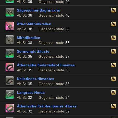
Ab St.
39
Gegenst.- stufe
40
Sägerschrei-Baghnakhs
Ab St.
38
Gegenst.- stufe
40
Äther-Mithrilkrallen
Ab St.
38
Gegenst.- stufe
38
Mithrilkrallen
Ab St.
38
Gegenst.- stufe
38
Sonnenglutfäuste
Ab St.
35
Gegenst.- stufe
37
Ätherische Keilerleder-Himantes
Ab St.
35
Gegenst.- stufe
35
Keilerleder-Himantes
Ab St.
35
Gegenst.- stufe
35
Langrast-Horas
Ab St.
32
Gegenst.- stufe
34
Ätherische Krabbenpanzer-Horas
Ab St.
32
Gegenst.- stufe
32