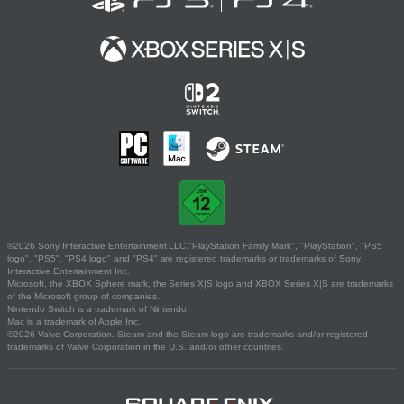
©2026 Sony Interactive Entertainment LLC."PlayStation Family Mark", "PlayStation", "PS5
logo", "PS5", "PS4 logo" and "PS4" are registered trademarks or trademarks of Sony
Interactive Entertainment Inc.
Microsoft, the XBOX Sphere mark, the Series X|S logo and XBOX Series X|S are trademarks
of the Microsoft group of companies.
Nintendo Switch is a trademark of Nintendo.
Mac is a trademark of Apple Inc.
©2026 Valve Corporation. Steam and the Steam logo are trademarks and/or registered
trademarks of Valve Corporation in the U.S. and/or other countries.