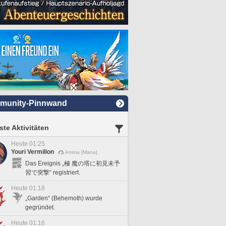
munity-Pinnwand
te Aktivitäten
Heute 01:25
Youri Vermilion
Anima [Mana]
Das Ereignis „極 魔の塔に初見未予
習で突撃“ registriert.
Heute 01:18
„Garden“ (Behemoth) wurde
gegründet.
Heute 01:16