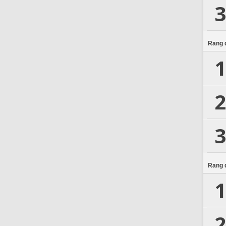
3
Rang d
1
2
3
Rang d
1
2