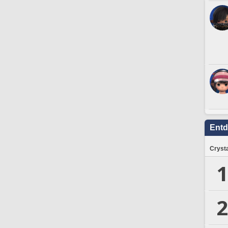
Ent
Crysta
1
2