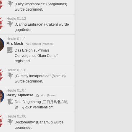
„Lazy Workaholics“ (Sargatanas)
wurde gegründet.
Heute 01:12
„Caring Embrace“ (Kraken) wurde
gegründet.
Heute 01:11
Mrs Mosh
Sephirot [Materia]
Das Ereignis „Primals
Convergence Glam Comp“
registriert.
Heute 01:10
„Gummy Incorporated“ (Mateus)
wurde gegründet.
Heute 01:07
Rasty Alphonse
Ixion [Mana]
Den Blogeintrag „三日月島北方戦
線 その3“ veröffentlicht.
Heute 01:06
„Victoreamv“ (Bahamut) wurde
gegründet.