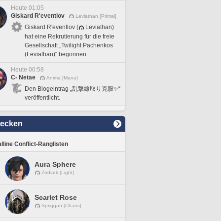
Heute 01:05
Giskard R'eventlov
Leviathan [Primal]
Giskard R'eventlov (
Leviathan)
hat eine Rekrutierung für die freie
Gesellschaft „Twilight Pachenkos
(Leviathan)“ begonnen.
Heute 00:58
C- Netae
Anima [Mana]
Den Blogeintrag „乱撃線取り克服✨“
veröffentlicht.
decken
lline Conflict-Ranglisten
Aura Sphere
Zodiark [Light]
Scarlet Rose
Spriggan [Chaos]