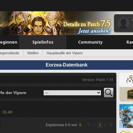
beginnen
Spielinfos
Community
Ra
egenstände
Waffen
Hauptwaffe der Vipern
Eorzea-Datenbank
Version: Patch 7.55
fe der Vipern
 :
31-40
Ergebnisse
0
-
0
von
0
1